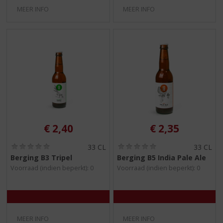
MEER INFO
MEER INFO
€
2,40
€
2,35
(
(
33 CL
33 CL
0
0
Berging B3 Tripel
Berging B5 India Pale Ale
,
,
Voorraad (indien beperkt): 0
Voorraad (indien beperkt): 0
0
0
/
/
5
5
)
)
MEER INFO
MEER INFO