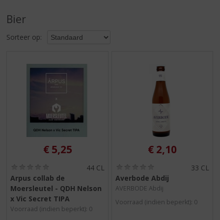
S
p
Bier
r
i
Sorteer op:
n
g
n
a
a
r
d
e
n
a
v
€
5,25
€
2,10
i
g
(
(
44 CL
33 CL
0
0
a
Arpus collab de
Averbode Abdij
,
,
t
Moersleutel - QDH Nelson
AVERBODE Abdij
0
0
i
/
/
x Vic Secret TIPA
Voorraad (indien beperkt): 0
5
5
e
Voorraad (indien beperkt): 0
)
)