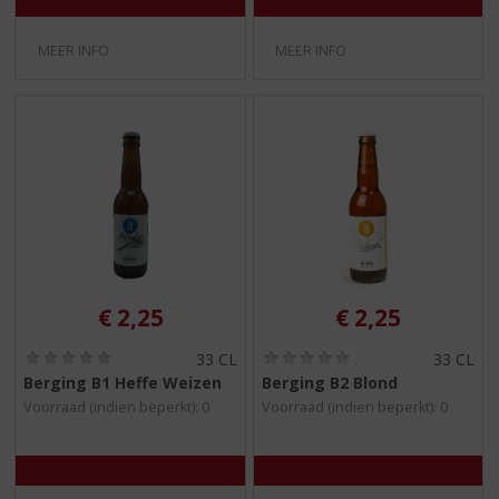
MEER INFO
MEER INFO
€
2,25
€
2,25
(
(
33 CL
33 CL
0
0
Berging B1 Heffe Weizen
Berging B2 Blond
,
,
Voorraad (indien beperkt): 0
Voorraad (indien beperkt): 0
0
0
/
/
5
5
)
)