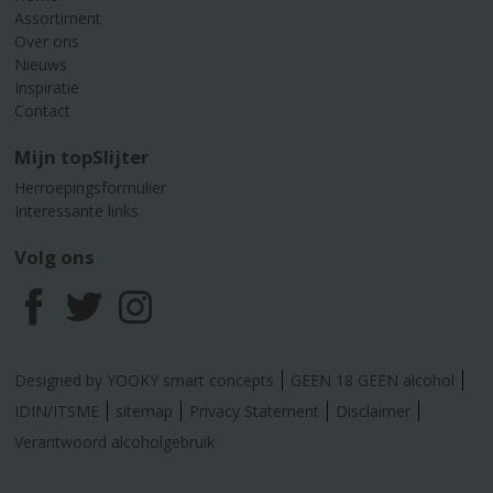
Assortiment
Over ons
Nieuws
Inspiratie
Contact
Mijn topSlijter
Herroepingsformulier
Interessante links
Volg ons
F
T
I
a
w
n
Designed by YOOKY smart concepts
GEEN 18 GEEN alcohol
c
i
s
IDIN/ITSME
sitemap
Privacy Statement
Disclaimer
Verantwoord alcoholgebruik
e
t
t