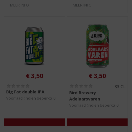
MEER INFO
MEER INFO
€
3,50
€
3,50
(
(
33 CL
0
0
Big Fat double IPA
Bird Brewery
,
,
Voorraad (indien beperkt): 0
Adelaarsvaren
0
0
/
/
Voorraad (indien beperkt): 0
5
5
)
)