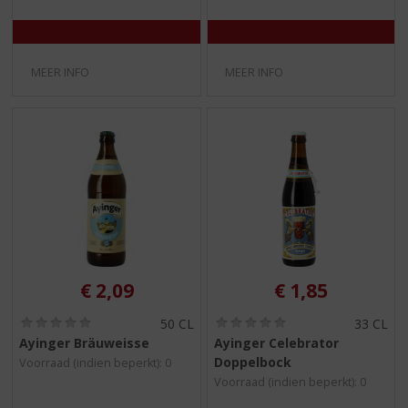
MEER INFO
MEER INFO
€
2,09
€
1,85
(
(
50 CL
33 CL
0
0
Ayinger Bräuweisse
Ayinger Celebrator
,
,
Doppelbock
Voorraad (indien beperkt): 0
0
0
/
/
Voorraad (indien beperkt): 0
5
5
)
)