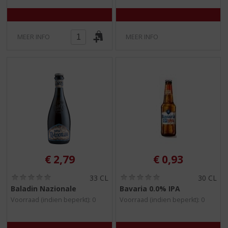
MEER INFO
MEER INFO
€
2,79
€
0,93
(
(
33 CL
30 CL
0
0
Baladin Nazionale
Bavaria 0.0% IPA
,
,
Voorraad (indien beperkt): 0
Voorraad (indien beperkt): 0
0
0
/
/
5
5
)
)