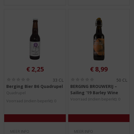
€
2,25
€
8,99
(
(
33 CL
50 CL
0
0
Berging Bier B6 Quadrupel
BERGING BROUWERIJ –
,
,
Sailing ’19 Barley Wine
Quadrupel
0
0
/
/
Voorraad (indien beperkt): 0
Voorraad (indien beperkt): 0
5
5
)
)
MEER INFO
MEER INFO