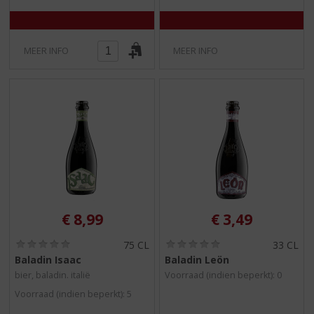
MEER INFO
MEER INFO
€
8,99
€
3,49
(
(
75 CL
33 CL
0
0
Baladin Isaac
Baladin Leön
,
,
bier, baladin. italië
Voorraad (indien beperkt): 0
0
0
/
/
Voorraad (indien beperkt): 5
5
5
)
)