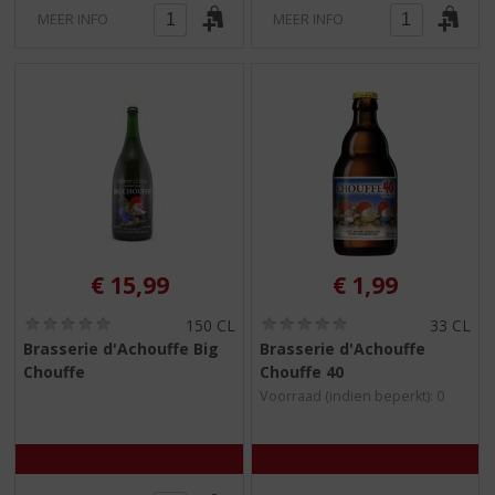
MEER INFO
MEER INFO
€
15,99
€
1,99
(
(
150 CL
33 CL
0
0
Brasserie d'Achouffe Big
Brasserie d'Achouffe
,
,
Chouffe
Chouffe 40
0
0
/
/
Voorraad (indien beperkt): 0
5
5
)
)