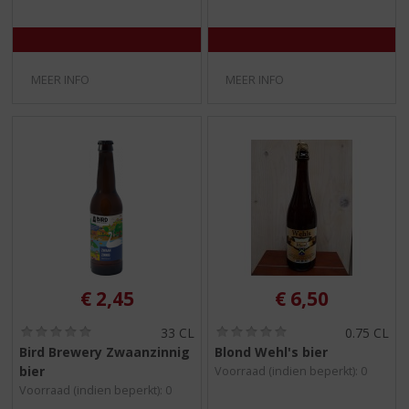
MEER INFO
MEER INFO
€
2,45
€
6,50
(
(
33 CL
0.75 CL
0
0
Bird Brewery Zwaanzinnig
Blond Wehl's bier
,
,
bier
Voorraad (indien beperkt): 0
0
0
/
/
Voorraad (indien beperkt): 0
5
5