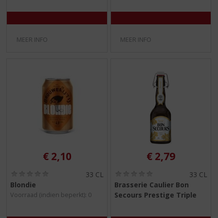
)
)
MEER INFO
MEER INFO
€
2,10
€
2,79
(
(
33 CL
33 CL
0
0
Blondie
Brasserie Caulier Bon
,
,
Secours Prestige Triple
Voorraad (indien beperkt): 0
0
0
/
/
5
5