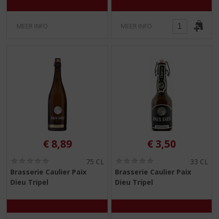
)
)
MEER INFO
MEER INFO
€
8,89
€
3,50
(
(
75 CL
33 CL
0
0
Brasserie Caulier Paix
Brasserie Caulier Paix
,
,
Dieu Tripel
Dieu Tripel
0
0
/
/
5
5
)
)