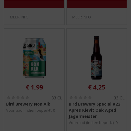
MEER INFO
MEER INFO
€
1,99
€
4,25
(
(
33 CL
33 CL
0
0
Bird Brewery Non Alk
Bird Brewery Special #22
,
,
Apres Kievit Oak Aged
Voorraad (indien beperkt): 0
0
0
/
/
Jagermeister
5
5
Voorraad (indien beperkt): 0
)
)