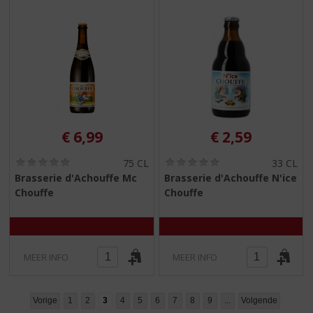
€
6,99
€
2,59
(
(
75 CL
33 CL
0
0
Brasserie d'Achouffe Mc
Brasserie d'Achouffe N'ice
,
,
Chouffe
Chouffe
0
0
/
/
5
5
)
)
MEER INFO
MEER INFO
Vorige
1
2
3
4
5
6
7
8
9
...
Volgende