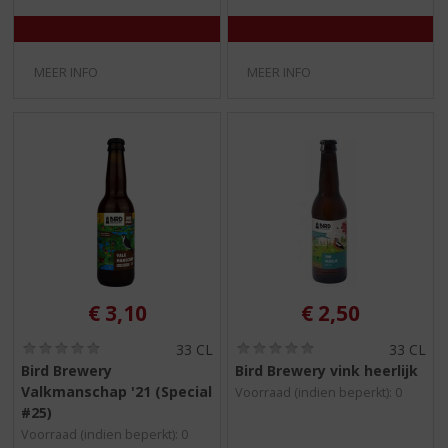
MEER INFO
MEER INFO
€
3,10
€
2,50
(
(
33 CL
33 CL
0
0
Bird Brewery
Bird Brewery vink heerlijk
,
,
Valkmanschap '21 (Special
Voorraad (indien beperkt): 0
0
0
/
/
#25)
5
5
Voorraad (indien beperkt): 0
)
)