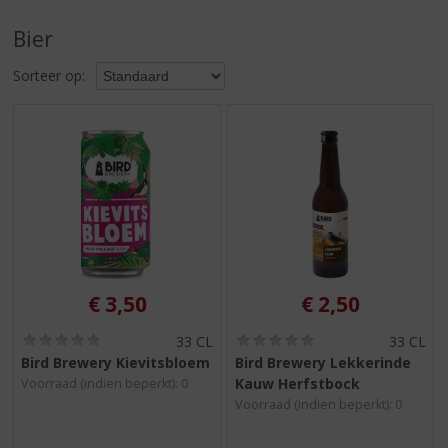
S
p
Bier
r
i
Sorteer op:
n
g
n
a
a
r
d
e
n
a
v
€
3,50
€
2,50
i
g
(
(
33 CL
33 CL
0
0
a
Bird Brewery Kievitsbloem
Bird Brewery Lekkerinde
,
,
t
Kauw Herfstbock
Voorraad (indien beperkt): 0
0
0
i
/
/
Voorraad (indien beperkt): 0
5
5
e
)
)