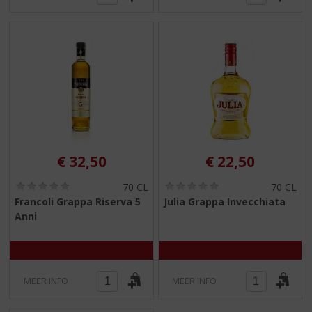
€
32,50
€
22,50
(
(
70 CL
70 CL
0
0
Francoli Grappa Riserva 5
Julia Grappa Invecchiata
,
,
Anni
0
0
/
/
5
5
)
)
MEER INFO
MEER INFO