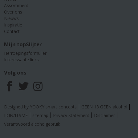
Assortiment
Over ons
Nieuws
Inspiratie
Contact
Mijn topSlijter
Herroepingsformulier
Interessante links
Volg ons
F
T
I
a
w
n
Designed by YOOKY smart concepts
GEEN 18 GEEN alcohol
c
i
s
IDIN/ITSME
sitemap
Privacy Statement
Disclaimer
Verantwoord alcoholgebruik
e
t
t