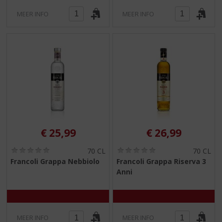
MEER INFO
MEER INFO
€
25,99
€
26,99
(
(
70 CL
70 CL
0
0
Francoli Grappa Nebbiolo
Francoli Grappa Riserva 3
,
,
Anni
0
0
/
/
5
5
)
)
MEER INFO
MEER INFO