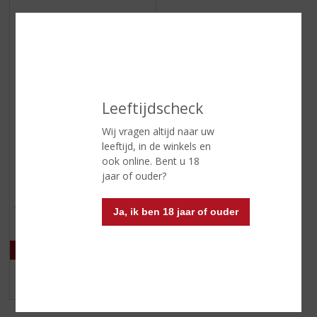
Leeftijdscheck
Wij vragen altijd naar uw
€
15,99
leeftijd, in de winkels en
ook online. Bent u 18
(
70 CL
0
jaar of ouder?
Libarna Grappa
,
Invecchiata
0
/
Voorraad (indien beperkt): 0
Ja, ik ben 18 jaar of ouder
5
)
MEER INFO