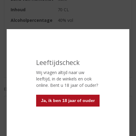
Inhoud
70 CL
Alcoholpercentage
40% vol
Reviews
Schrijf een review
Leeftijdscheck
Er zijn nog geen reviews geplaatst voor dit product
Wij vragen altijd naar uw
leeftijd, in de winkels en ook
online. Bent u 18 jaar of ouder?
EXCL. BTW
INCL. BTW
Ja, ik ben 18 jaar of ouder
AANBIEDINGEN
WIJN VAN DE MAAND
WHISKY VAN DE MAAND
RUM VAN DE MAAND