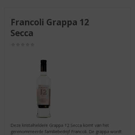
S
p
r
Francoli Grappa 12
i
n
Secca
g
n
(0,0
a
/
a
5)
r
d
e
n
a
v
i
g
a
t
i
Deze kristalheldere Grappa 12 Secca komt van het
e
gerenommeerde familiebedrijf Francoli. De grappa wordt