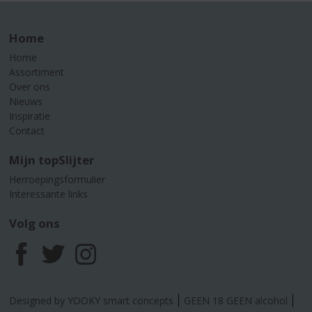
Home
Home
Assortiment
Over ons
Nieuws
Inspiratie
Contact
Mijn topSlijter
Herroepingsformulier
Interessante links
Volg ons
F
T
I
a
w
n
Designed by YOOKY smart concepts
GEEN 18 GEEN alcohol