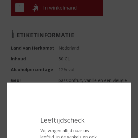
In winkelmand
ETIKETINFORMATIE
Land van Herkomst
Nederland
Inhoud
50 CL
Alcoholpercentage
12% vol
Geur
passionfruit, vanille en een vleugje
limoen
Smaak
fruitig en zoet
Serveertip
Perfect serve: Shake met ijs voor
een heerlijke schuimlaag en
Leeftijdscheck
schenk in een gekoeld martiniglas.
Garneer met een halve
Wij vragen altijd naar uw
passievrucht. Of schenk direct uit
leeftijd, in de winkels en ook