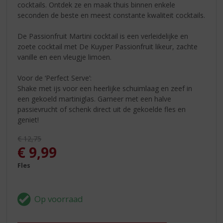
cocktails. Ontdek ze en maak thuis binnen enkele
seconden de beste en meest constante kwaliteit cocktails.
De Passionfruit Martini cocktail is een verleidelijke en
zoete cocktail met De Kuyper Passionfruit likeur, zachte
vanille en een vleugje limoen.
Voor de ‘Perfect Serve’:
Shake met ijs voor een heerlijke schuimlaag en zeef in
een gekoeld martiniglas. Garneer met een halve
passievrucht of schenk direct uit de gekoelde fles en
geniet!
Originele prijs was:
€
12,75
, Huidige prijs is:
€
9,99
Fles