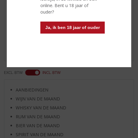
de gekoelde fles en geniet!
online. Bent u 18 jaar of
ouder?
Reviews
Ja, ik ben 18 jaar of ouder
Schrijf een review
Er zijn nog geen reviews geplaatst voor dit product
EXCL. BTW
INCL. BTW
AANBIEDINGEN
WIJN VAN DE MAAND
WHISKY VAN DE MAAND
RUM VAN DE MAAND
BIER VAN DE MAAND
SPIRIT VAN DE MAAND