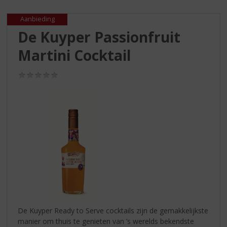
S
p
Aanbieding
r
De Kuyper Passionfruit
i
n
Martini Cocktail
g
n
(0,0
a
/
a
5)
r
d
e
n
a
v
i
g
a
t
i
De Kuyper Ready to Serve cocktails zijn de gemakkelijkste
e
manier om thuis te genieten van ’s werelds bekendste