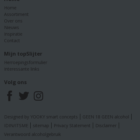
Home
Assortiment
Over ons
Nieuws
Inspiratie
Contact
Mijn topSlijter
Herroepingsformulier
Interessante links
Volg ons
F
T
I
a
w
n
Designed by YOOKY smart concepts
GEEN 18 GEEN alcohol
c
i
s
IDIN/ITSME
sitemap
Privacy Statement
Disclaimer
Verantwoord alcoholgebruik