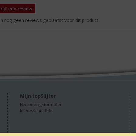
rijf een review
ijn nog geen reviews geplaatst voor dit product
Mijn topSlijter
Herroepingsformulier
Interessante links