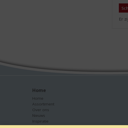
Sch
Er z
Home
Home
Assortiment
Over ons
Nieuws
Inspiratie
Contact