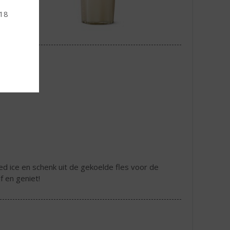
 18
ed ice en schenk uit de gekoelde fles voor de
f en geniet!