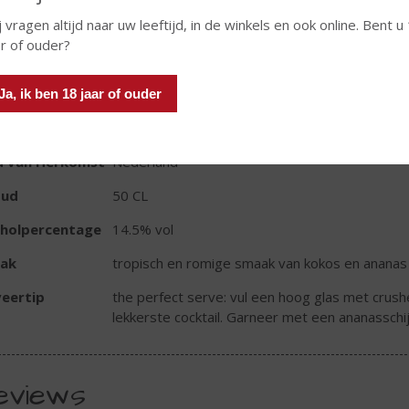
j vragen altijd naar uw leeftijd, in de winkels en ook online. Bent u
In winkelmand
ar of ouder?
Ja, ik ben 18 jaar of ouder
TIKETINFORMATIE
d van Herkomst
Nederland
oud
50 CL
oholpercentage
14.5% vol
ak
tropisch en romige smaak van kokos en ananas
eertip
the perfect serve: vul een hoog glas met crush
lekkerste cocktail. Garneer met een ananasschij
eviews