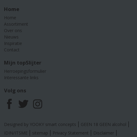
Home
Home
Assortiment
Over ons
Nieuws
Inspiratie
Contact
Mijn topSlijter
Herroepingsformulier
Interessante links
Volg ons
F
T
I
a
w
n
Designed by YOOKY smart concepts
GEEN 18 GEEN alcohol
c
i
s
IDIN/ITSME
sitemap
Privacy Statement
Disclaimer