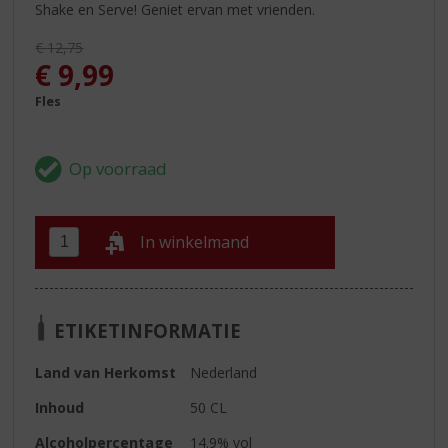
Shake en Serve! Geniet ervan met vrienden.
Originele prijs was:
€
12,75
, Huidige prijs is:
€
9,99
Fles
In winkelmand
ETIKETINFORMATIE
Land van Herkomst
Nederland
Inhoud
50 CL
Alcoholpercentage
14.9% vol