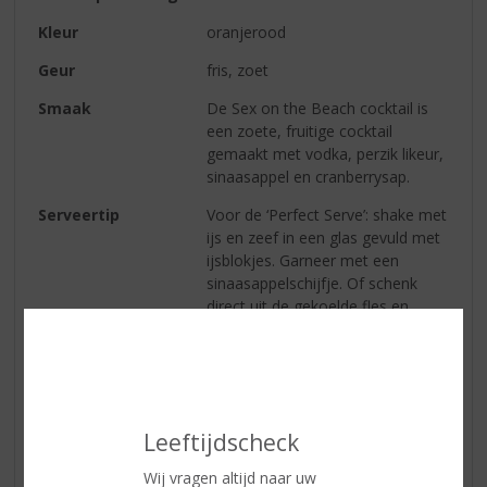
Kleur
oranjerood
Geur
fris, zoet
Smaak
De Sex on the Beach cocktail is
een zoete, fruitige cocktail
gemaakt met vodka, perzik likeur,
sinaasappel en cranberrysap.
Serveertip
Voor de ‘Perfect Serve’: shake met
ijs en zeef in een glas gevuld met
ijsblokjes. Garneer met een
sinaasappelschijfje. Of schenk
direct uit de gekoelde fles en
geniet!
Reviews
Leeftijdscheck
Schrijf een review
Wij vragen altijd naar uw