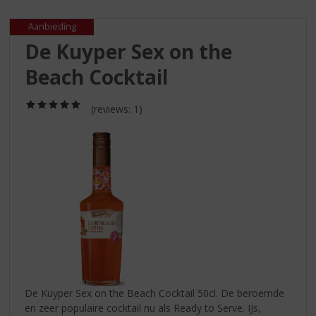
S
p
Aanbieding
r
De Kuyper Sex on the
i
n
Beach Cocktail
g
n
(5,0
a
(reviews: 1)
/
a
5)
r
d
e
n
a
v
i
g
a
t
i
De Kuyper Sex on the Beach Cocktail 50cl. De beroemde
e
en zeer populaire cocktail nu als Ready to Serve. IJs,