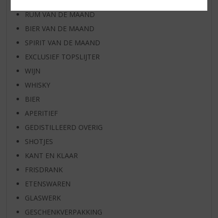
WHISKY VAN DE MAAND
RUM VAN DE MAAND
BIER VAN DE MAAND
SPIRIT VAN DE MAAND
EXCLUSIEF TOPSLIJTER
WIJN
WHISKY
BIER
APERITIEF
GEDISTILLEERD OVERIG
SHOTJES
KANT EN KLAAR
FRISDRANK
ETENSWAREN
GLASWERK
GESCHENKVERPAKKING