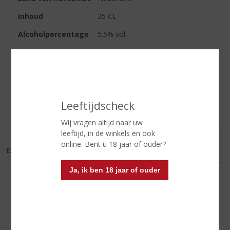
Inhoud
25 CL
Alcoholpercentage
5.5% vol
Reviews
Schrijf een review
Leeftijdscheck
Er zijn nog geen reviews geplaatst voor dit product
Wij vragen altijd naar uw
leeftijd, in de winkels en ook
online. Bent u 18 jaar of ouder?
EXCL. BTW
INCL. BTW
Ja, ik ben 18 jaar of ouder
AANBIEDINGEN
WIJN VAN DE MAAND
WHISKY VAN DE MAAND
RUM VAN DE MAAND