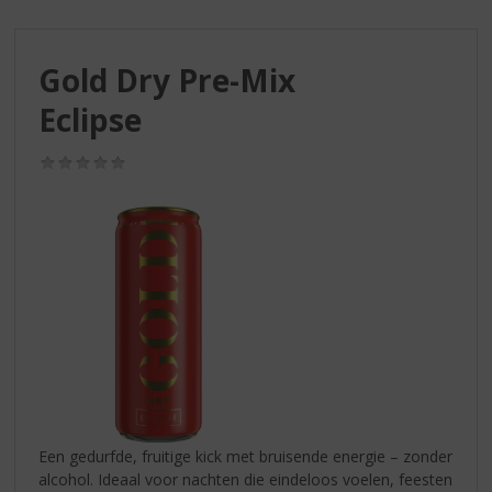
S
p
r
Gold Dry Pre-Mix
i
n
Eclipse
g
n
(0,0
a
/
a
5)
r
d
e
n
a
v
i
g
a
t
i
Een gedurfde, fruitige kick met bruisende energie – zonder
e
alcohol. Ideaal voor nachten die eindeloos voelen, feesten