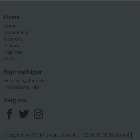
Home
Home
Assortiment
Over ons
Nieuws
Inspiratie
Contact
Mijn topSlijter
Herroepingsformulier
Interessante links
Volg ons
F
T
I
a
w
n
Designed by YOOKY smart concepts
GEEN 18 GEEN alcohol