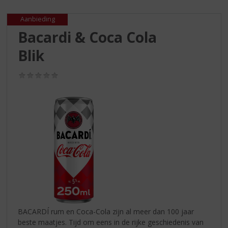
S
p
Aanbieding
r
Bacardi & Coca Cola
i
n
Blik
g
n
(0,0
a
/
a
5)
r
d
e
n
a
v
i
g
a
t
i
BACARDÍ rum en Coca-Cola zijn al meer dan 100 jaar
e
beste maatjes. Tijd om eens in de rijke geschiedenis van