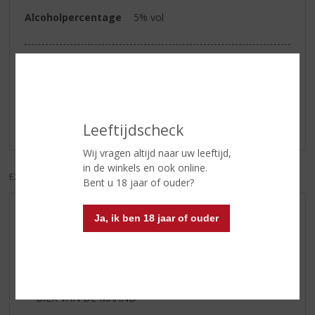
Alcoholpercentage
5% vol
Reviews
Schrijf een review
Leeftijdscheck
Er zijn nog geen reviews geplaatst voor dit product
Wij vragen altijd naar uw leeftijd,
in de winkels en ook online.
EXCL. BTW
INCL. BTW
Bent u 18 jaar of ouder?
AANBIEDINGEN
Ja, ik ben 18 jaar of ouder
WIJN VAN DE MAAND
WHISKY VAN DE MAAND
RUM VAN DE MAAND
BIER VAN DE MAAND