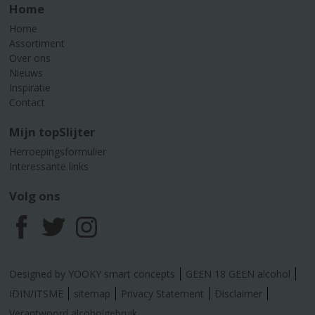
Home
Home
Assortiment
Over ons
Nieuws
Inspiratie
Contact
Mijn topSlijter
Herroepingsformulier
Interessante links
Volg ons
F
T
I
a
w
n
Designed by YOOKY smart concepts
GEEN 18 GEEN alcohol
c
i
s
IDIN/ITSME
sitemap
Privacy Statement
Disclaimer
Verantwoord alcoholgebruik