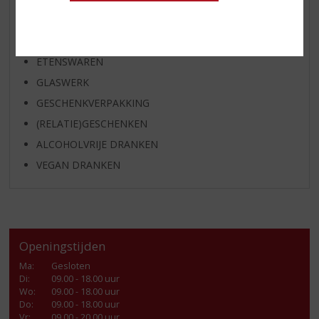
KANT EN KLAAR
FRISDRANK
ETENSWAREN
GLASWERK
GESCHENKVERPAKKING
(RELATIE)GESCHENKEN
ALCOHOLVRIJE DRANKEN
VEGAN DRANKEN
Openingstijden
Ma
:
Gesloten
Di
:
09.00 - 18.00 uur
Wo
:
09.00 - 18.00 uur
Do
:
09.00 - 18.00 uur
Vr
:
09.00 - 20.00 uur