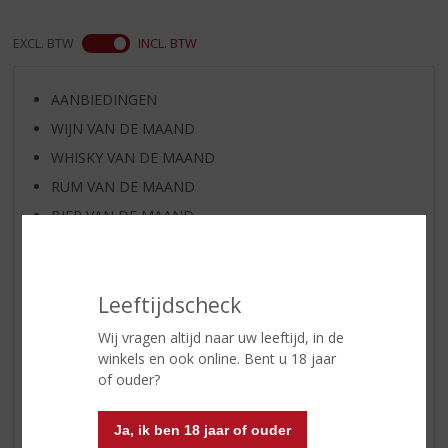
EXCL. BTW
INCL. BTW
AANBIEDINGEN
WIJN VAN DE MAAND
WHISKY VAN DE MAAND
RUM VAN DE MAAND
BIER VAN DE MAAND
SPIRIT VAN DE MAAND
EXCLUSIEF TOPSLIJTER
Leeftijdscheck
WIJN
WHISKY
Wij vragen altijd naar uw leeftijd, in de
winkels en ook online. Bent u 18 jaar
BIER
of ouder?
APERITIEF
GEDISTILLEERD OVERIG
Ja, ik ben 18 jaar of ouder
SHOTJES