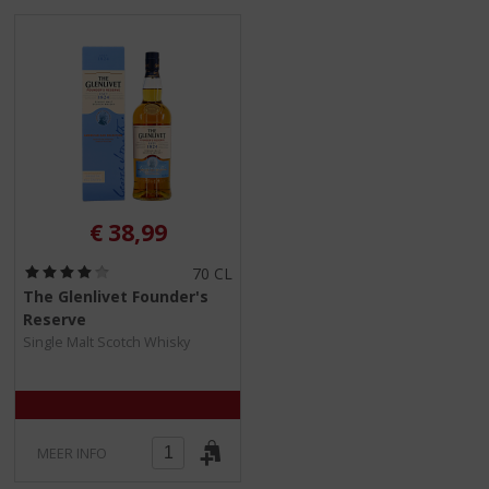
S
p
r
i
n
g
n
a
a
r
€
38,99
d
e
(
70 CL
n
4
The Glenlivet Founder's
a
,
Reserve
0
v
/
Single Malt Scotch Whisky
i
5
g
)
a
t
i
MEER INFO
e