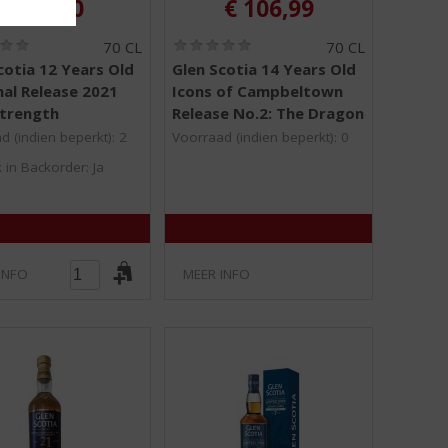
€
79,50
€
106,99
(
(
70 CL
70 CL
0
0
cotia 12 Years Old
Glen Scotia 14 Years Old
,
,
al Release 2021
Icons of Campbeltown
0
0
/
/
Strength
Release No.2: The Dragon
5
5
d (indien beperkt): 2
Voorraad (indien beperkt): 0
)
)
 in Backorder: Ja
INFO
MEER INFO