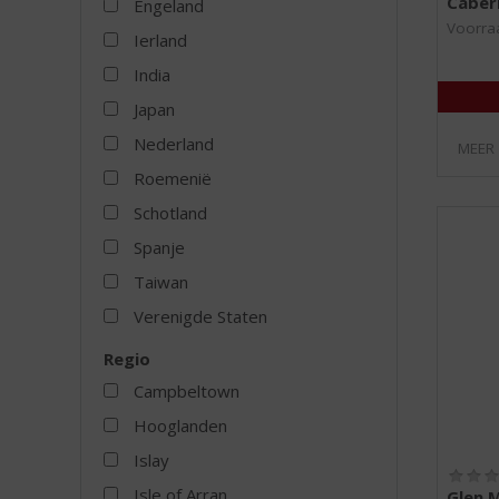
Cabern
Engeland
Voorraa
Ierland
India
Japan
Nederland
MEER
Roemenië
Schotland
Spanje
Taiwan
Verenigde Staten
Regio
Campbeltown
Hooglanden
Islay
Isle of Arran
Glen 