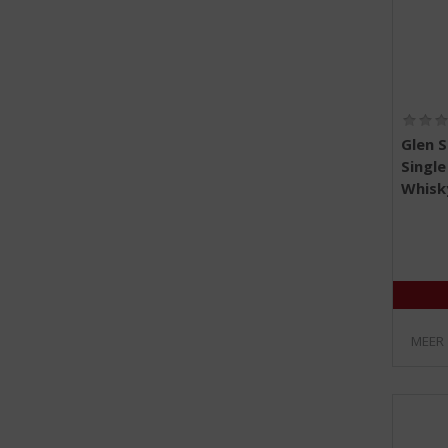
Glen S
Single
Whisk
MEER