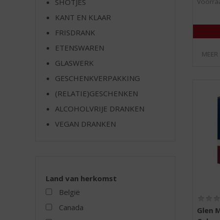
Voorraa
SHOTJES
e
KANT EN KLAAR
FRISDRANK
ETENSWAREN
MEER
GLASWERK
GESCHENKVERPAKKING
(RELATIE)GESCHENKEN
ALCOHOLVRIJE DRANKEN
VEGAN DRANKEN
Land van herkomst
België
Canada
Glen M