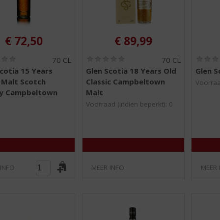
€
72,50
€
89,99
(
(
70 CL
70 CL
0
0
cotia 15 Years
Glen Scotia 18 Years Old
Glen S
,
,
 Malt Scotch
Classic Campbeltown
0
0
Voorraa
/
/
y Campbeltown
Malt
5
5
Voorraad (indien beperkt): 0
)
)
 INFO
MEER INFO
MEER 