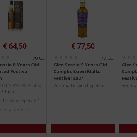
€
64,50
€
77,50
(
(
70 CL
70 CL
0
0
cotia 8 Years Old
Glen Scotia 9 Years Old
Glen S
,
,
ted Festival
Campbeltown Malts
Campb
0
0
/
/
n
Festival 2024
Festiv
5
5
COTIA 8YO PX Peated
Voorraad (indien beperkt): 0
Voorraa
)
)
 Edition
d (indien beperkt): 0
k in Backorder: Ja