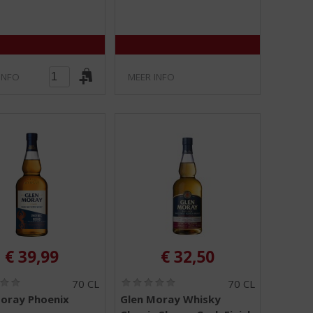
5
5
)
)
INFO
MEER INFO
€
39,99
€
32,50
(
(
70 CL
70 CL
0
0
oray Phoenix
Glen Moray Whisky
,
,