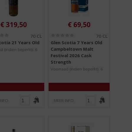
€
319,50
€
69,50
(
(
70 CL
70 CL
0
0
cotia 21 Years Old
Glen Scotia 7 Years Old
,
,
Campbeltown Malt
0
0
d (indien beperkt): 6
/
/
Festival 2026 Cask
5
5
Strength
)
)
Voorraad (indien beperkt): 6
INFO
MEER INFO