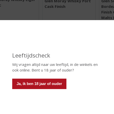
Glen Moray Whisky Port
Glen S
,
,
c
Cask Finish
Borde
0
0
/
/
Finis
5
5
Malts 
)
)
Voorraa
 INFO
MEER INFO
MEER 
Leeftijdscheck
Wij vragen altijd naar uw leeftijd, in de winkels en
ook online. Bent u 18 jaar of ouder?
Ja, ik ben 18 jaar of ouder