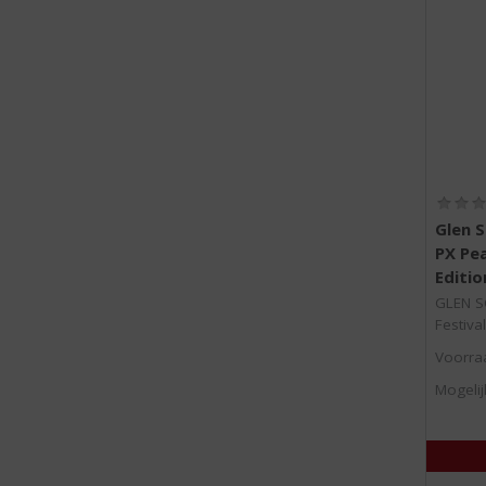
Glen S
PX Pea
Editio
GLEN S
Festival
Voorraa
Mogelij