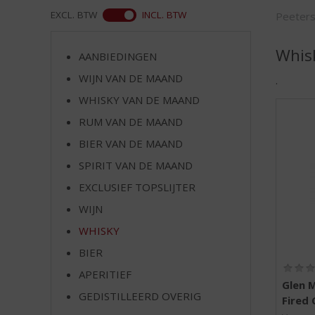
d
ASS
EXCL. BTW
INCL. BTW
Peeter
S
p
r
Whis
AANBIEDINGEN
i
WIJN VAN DE MAAND
n
.
g
WHISKY VAN DE MAAND
n
RUM VAN DE MAAND
a
a
BIER VAN DE MAAND
r
SPIRIT VAN DE MAAND
d
EXCLUSIEF TOPSLIJTER
e
n
WIJN
a
WHISKY
v
i
BIER
g
APERITIEF
a
Glen 
t
GEDISTILLEERD OVERIG
Fired
i