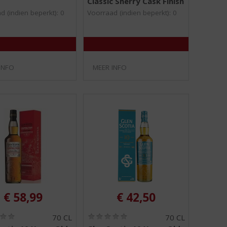
Classic Sherry Cask Finish
0
0
/
/
d (indien beperkt): 0
Voorraad (indien beperkt): 0
5
5
)
)
INFO
MEER INFO
€
58,99
€
42,50
(
(
70 CL
70 CL
0
0