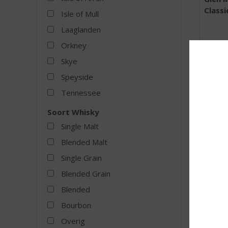
Classi
Isle of Mull
Laaglanden
Orkney
Skye
Speyside
Tennessee
MEER
Soort Whisky
Single Malt
Blended Malt
Single Grain
Blended Grain
Blended
Bourbon
Overig