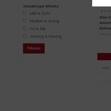
Smaaktype Whisky
Mild & Zacht
Glen S
Medium & Granig
Amont
Relea
Vol & Rijk
Voorraa
Krachtig & Rokerig
Filteren
MEER