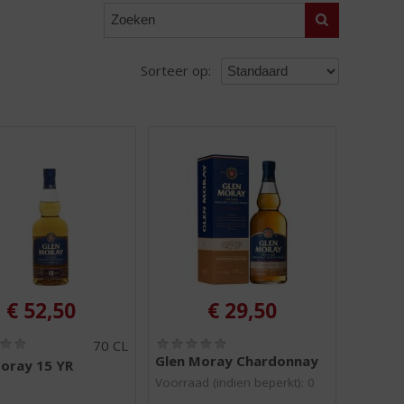
Zoeken
Sorteer op:
€
52,50
€
29,50
(
(
70 CL
0
0
Glen Moray Chardonnay
oray 15 YR
,
,
Voorraad (indien beperkt): 0
0
0
/
/