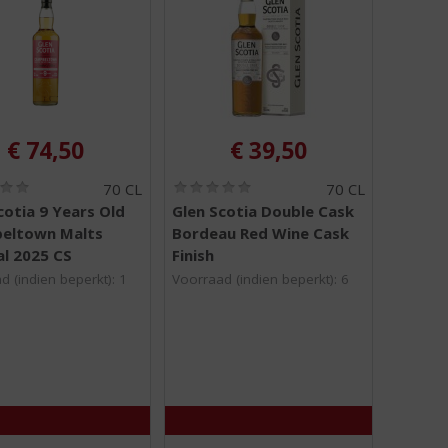
€
74,50
€
39,50
(
(
70 CL
70 CL
0
0
cotia 9 Years Old
Glen Scotia Double Cask
,
,
eltown Malts
Bordeau Red Wine Cask
0
0
/
/
al 2025 CS
Finish
5
5
d (indien beperkt): 1
Voorraad (indien beperkt): 6
)
)