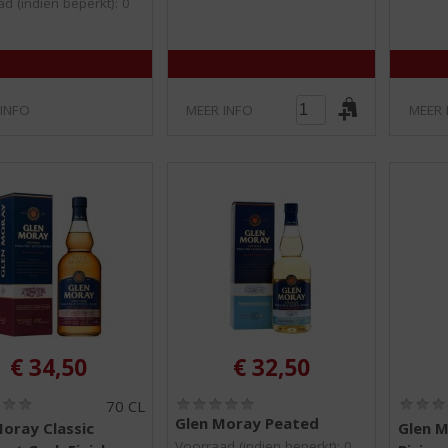
d (indien beperkt): 0
5
5
)
)
 INFO
MEER INFO
MEER 
€
34,50
€
32,50
(
(
70 CL
0
0
Glen Moray Peated
oray Classic
Glen M
,
,
Voorraad (indien beperkt): 0