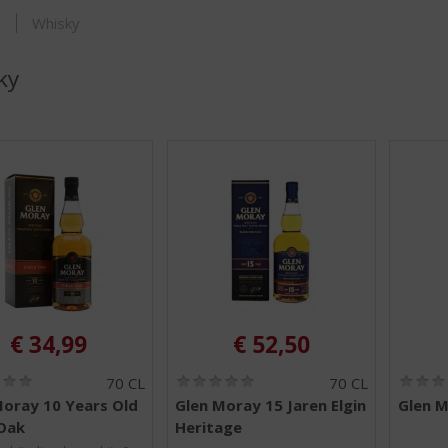
ORTIMENT
s
Whisky
ky
€
34,99
€
52,50
(
(
70 CL
70 CL
0
0
Moray 10 Years Old
Glen Moray 15 Jaren Elgin
Glen M
,
,
 Oak
Heritage
0
0
/
/