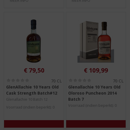
MEER INFO
MEER INFO
€
79,50
€
109,99
(
(
70 CL
70 CL
0
0
GlenAllachie 10 Years Old
Glenallachie 10 Years Old
,
,
Cask Strength Batch#12
Oloroso Puncheon 2014
0
0
/
/
Batch 7
Glenallachie 10 Batch 12
5
5
Voorraad (indien beperkt): 0
Voorraad (indien beperkt): 0
)
)