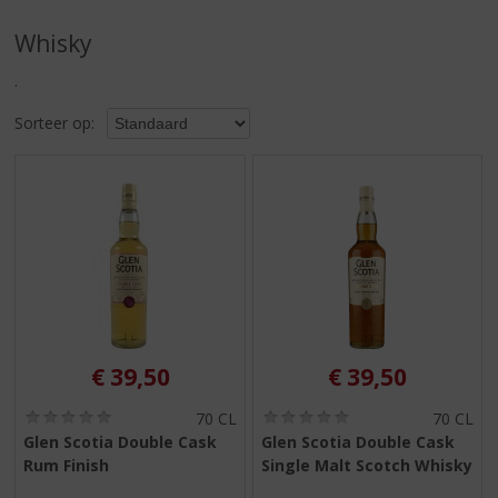
S
p
Whisky
r
i
.
n
g
Sorteer op:
n
a
a
r
d
e
n
a
v
i
€
39,50
€
39,50
g
a
(
(
70 CL
70 CL
t
0
0
Glen Scotia Double Cask
Glen Scotia Double Cask
i
,
,
Rum Finish
Single Malt Scotch Whisky
0
0
e
/
/