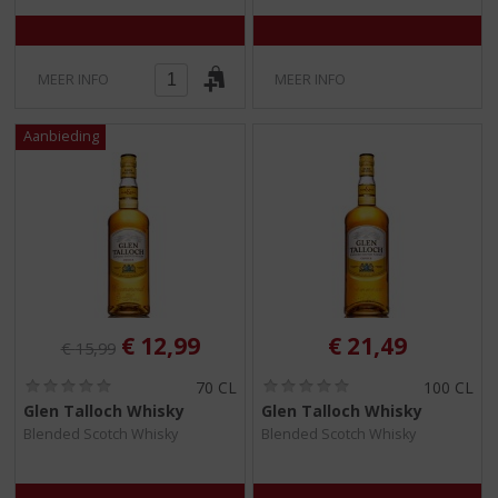
MEER INFO
MEER INFO
Originele prijs was:
, Huidige prijs is:
€
12,99
€
21,49
€
15,99
(
(
70 CL
100 CL
0
0
Glen Talloch Whisky
Glen Talloch Whisky
,
,
Blended Scotch Whisky
Blended Scotch Whisky
0
0
/
/
5
5
)
)