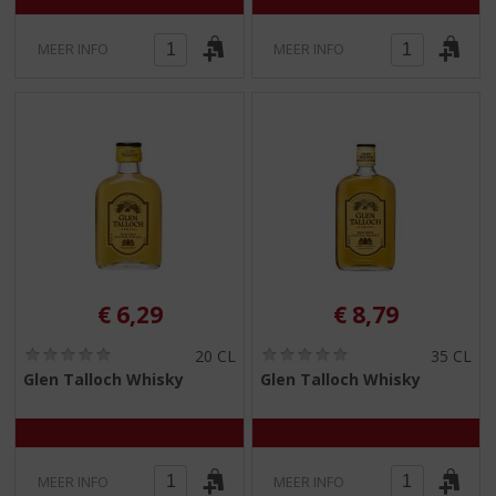
MEER INFO
MEER INFO
€
6,29
€
8,79
(
(
20 CL
35 CL
0
0
Glen Talloch Whisky
Glen Talloch Whisky
,
,
0
0
/
/
5
5
)
)
MEER INFO
MEER INFO