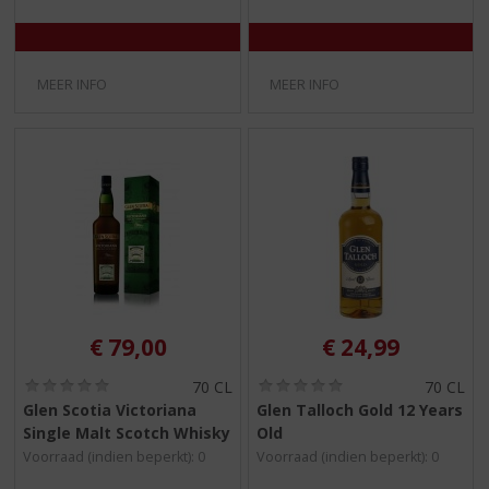
MEER INFO
MEER INFO
€
79,00
€
24,99
(
(
70 CL
70 CL
0
0
Glen Scotia Victoriana
Glen Talloch Gold 12 Years
,
,
Single Malt Scotch Whisky
Old
0
0
/
/
Voorraad (indien beperkt): 0
Voorraad (indien beperkt): 0
5
5
)
)