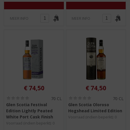
5
5
)
)
MEER INFO
MEER INFO
€
74,50
€
74,50
(
(
70 CL
70 CL
0
0
Glen Scotia Festival
Glen Scotia Oloroso
,
,
Edition Lightly Peated
Hogshead Limited Edition
0
0
/
/
White Port Cask Finish
Voorraad (indien beperkt): 0
5
5
Voorraad (indien beperkt): 0
)
)