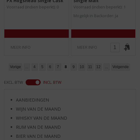
PX Hogshead Single Cask
Single Malt
0
0
/
/
Voorraad (indien beperkt): 0
Voorraad (indien beperkt): 1
5
5
Mogelijk in Backorder: Ja
)
)
MEER INFO
MEER INFO
Vorige
...
4
5
6
7
8
9
10
11
12
...
Volgende
EXCL. BTW
INCL. BTW
AANBIEDINGEN
WIJN VAN DE MAAND
WHISKY VAN DE MAAND
RUM VAN DE MAAND
BIER VAN DE MAAND