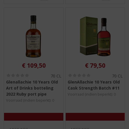
€
109,50
€
79,50
(
(
70 CL
70 CL
0
0
Glenallachie 10 Years Old
GlenAllachie 10 Years Old
,
,
Art of Drinks botteling
Cask Strength Batch #11
0
0
/
/
2022 Ruby port pipe
Voorraad (indien beperkt): 0
5
5
Voorraad (indien beperkt): 0
)
)