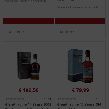
Wine Finish
Voorraad (indien beperkt): 0
)
)
Voorraad (indien beperkt): 0
MEER INFO
MEER INFO
€
109,50
€
79,99
(
(
70 CL
70 CL
0
0
GlenAllachie 14 Years 2004
GlenAllachie 15 Years Old
,
,