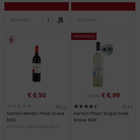
MEER INFO
MEER INFO
Originele prijs was:
, Huidige pri
€
6,50
€
6,99
€
7,99
(
(
70 CL
75 CL
0
4
Sartori Merlot Friuli Grave
Sartori Pinot Grigio Friuli
,
,
DOC
Grave DOC
0
5
/
/
Voorraad (indien beperkt): 0
5
5
)
)