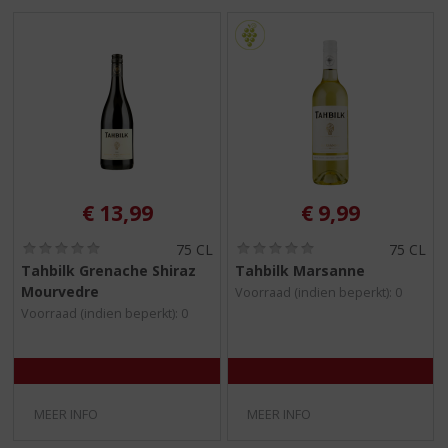
€
13,99
€
9,99
(
(
75 CL
75 CL
0
0
Tahbilk Grenache Shiraz
Tahbilk Marsanne
,
,
Mourvedre
Voorraad (indien beperkt): 0
0
0
/
/
Voorraad (indien beperkt): 0
5
5
)
)
MEER INFO
MEER INFO