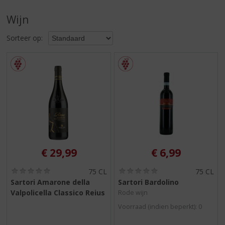
S
p
Wijn
r
i
Sorteer op:
n
g
n
a
a
r
d
e
n
a
v
€
29,99
€
6,99
i
g
(
(
75 CL
75 CL
0
0
a
Sartori Amarone della
Sartori Bardolino
,
,
t
Valpolicella Classico Reius
Rode wijn
0
0
i
/
/
Voorraad (indien beperkt): 0
5
5
e
)
)