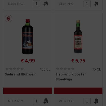
MEER INFO
MEER INFO
€
4,99
€
5,75
(
(
100 CL
75 CL
0
0
Siebrand Gluhwein
Siebrand Klooster
,
,
Bloedwijn
0
0
/
/
5
5
)
)
MEER INFO
MEER INFO