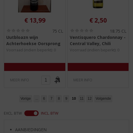
€
13,99
€
2,50
(
(
75 CL
18.75 CL
0
0
Uutbloazn wijn
Ventisquero Chardonnay -
,
,
Achterhoekse Oorsprong
Central Valley, Chili
0
0
/
/
Voorraad (indien beperkt): 0
Voorraad (indien beperkt): 0
5
5
)
)
MEER INFO
MEER INFO
Vorige
...
6
7
8
9
10
11
12
Volgende
EXCL. BTW
INCL. BTW
AANBIEDINGEN