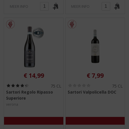
MEER INFO
MEER INFO
€
14,99
€
7,99
(
(
75 CL
75 CL
4
0
Sartori Regolo Ripasso
Sartori Valpolicella DOC
,
,
Superiore
3
0
/
/
verona
5
5
)
)