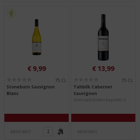
€
9,99
€
13,99
(
(
75 CL
75 CL
0
0
Stoneburn Sauvignon
Tahbilk Cabernet
,
,
Blanc
Sauvignon
0
0
/
/
Voorraad (indien beperkt): 0
5
5
)
)
MEER INFO
MEER INFO