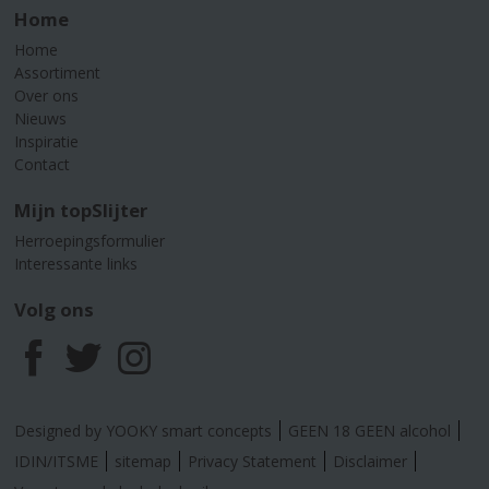
Home
Home
Assortiment
Over ons
Nieuws
Inspiratie
Contact
Mijn topSlijter
Herroepingsformulier
Interessante links
Volg ons
F
T
I
a
w
n
Designed by YOOKY smart concepts
GEEN 18 GEEN alcohol
c
i
s
IDIN/ITSME
sitemap
Privacy Statement
Disclaimer