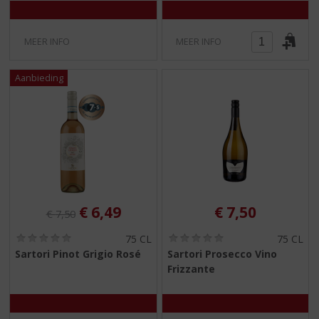
MEER INFO
MEER INFO
Originele prijs was:
, Huidige prijs is:
€
6,49
€
7,50
€
7,50
(
(
75 CL
75 CL
0
0
Sartori Pinot Grigio Rosé
Sartori Prosecco Vino
,
,
Frizzante
0
0
/
/
5
5
)
)