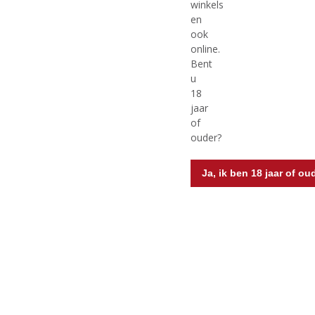
winkels
en
ook
online.
Bent
u
€
5,75
€
15,75
18
jaar
(
(
75 CL
50 CL
0
0
of
Tonino Rosso
Torres Moscatel Oro
,
,
ouder?
Floralis
Voorraad (indien beperkt): 0
0
0
/
/
5
5
Ja, ik ben 18 jaar of ou
)
)
MEER INFO
MEER INFO