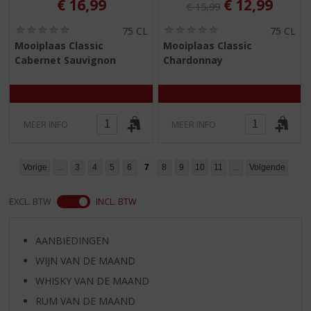
Originele prijs was:
, Huidige pri
€
16,99
€
12,99
€
15,99
(
(
75 CL
75 CL
0
0
Mooiplaas Classic
Mooiplaas Classic
,
,
Cabernet Sauvignon
Chardonnay
0
0
/
/
5
5
)
)
MEER INFO
MEER INFO
Vorige
...
3
4
5
6
7
8
9
10
11
...
Volgende
EXCL. BTW
INCL. BTW
AANBIEDINGEN
WIJN VAN DE MAAND
WHISKY VAN DE MAAND
RUM VAN DE MAAND