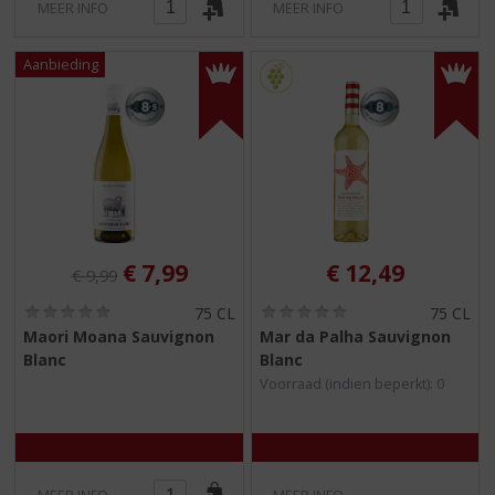
MEER INFO
MEER INFO
Originele prijs was:
, Huidige prijs is:
€
7,99
€
12,49
€
9,99
(
(
75 CL
75 CL
0
0
Maori Moana Sauvignon
Mar da Palha Sauvignon
,
,
Blanc
Blanc
0
0
/
/
Voorraad (indien beperkt): 0
5
5
)
)