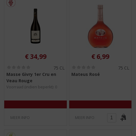
€
34,99
€
6,99
(
(
75 CL
75 CL
0
0
Masse Givry 1er Cru en
Mateus Rosé
,
,
Veau Rouge
0
0
/
/
Voorraad (indien beperkt): 0
5
5
)
)
MEER INFO
MEER INFO