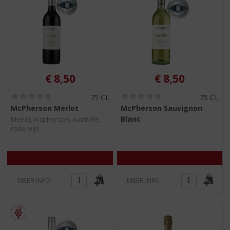
€
8,50
€
8,50
(
(
75 CL
75 CL
0
0
McPherson Merlot
McPherson Sauvignon
,
,
Blanc
Merlot, mcpherson, australië,
0
0
rode wijn
/
/
5
5
)
)
MEER INFO
MEER INFO