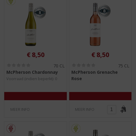
€
8,50
€
8,50
(
(
70 CL
75 CL
0
0
McPherson Chardonnay
McPherson Grenache
,
,
Rose
Voorraad (indien beperkt): 0
0
0
/
/
5
5
)
)
MEER INFO
MEER INFO