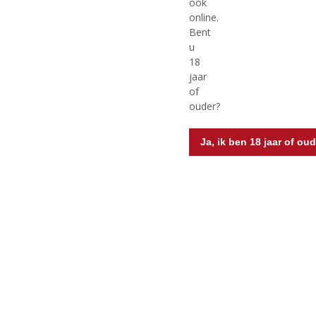
ook
online.
Bent
u
Originele prijs was:
, Huidige prijs is:
€
8,49
€
19,99
€
9,99
18
jaar
(
(
75 CL
150 CL
of
0
0
Montecillo Rioja Crianza
Montecillo Rioja Crianza
,
,
ouder?
Magnum
0
0
/
/
5
5
Ja, ik ben 18 jaar of oud
)
)
MEER INFO
MEER INFO