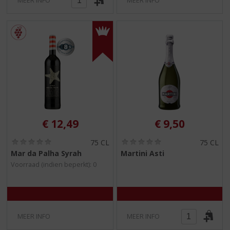
MEER INFO
MEER INFO
€
12,49
€
9,50
(
(
75 CL
75 CL
0
0
Mar da Palha Syrah
Martini Asti
,
,
Voorraad (indien beperkt): 0
0
0
/
/
5
5
)
)
MEER INFO
MEER INFO