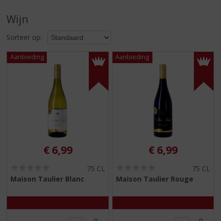
S
p
Wijn
r
i
Sorteer op:
n
g
n
a
a
r
d
e
n
a
v
€
6,99
€
6,99
i
g
(
(
75 CL
75 CL
0
0
a
Maison Taulier Blanc
Maison Taulier Rouge
,
,
t
0
0
i
/
/
5
5
e
)
)