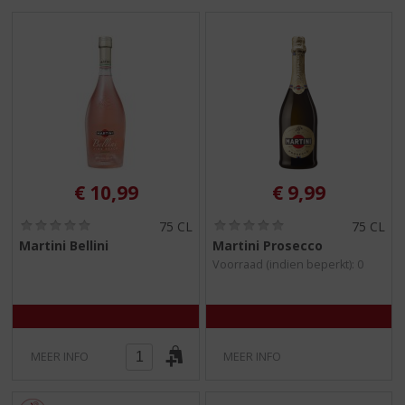
€
10,99
€
9,99
(
(
75 CL
75 CL
0
0
Martini Bellini
Martini Prosecco
,
,
Voorraad (indien beperkt): 0
0
0
/
/
5
5
)
)
MEER INFO
MEER INFO