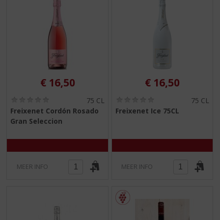
€
16,50
€
16,50
(
(
75 CL
75 CL
0
0
Freixenet Cordón Rosado
Freixenet Ice 75CL
,
,
Gran Seleccion
0
0
/
/
5
5
)
)
MEER INFO
MEER INFO