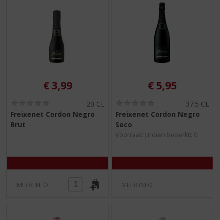
€
3,99
€
5,95
(
(
20 CL
37.5 CL
0
0
Freixenet Cordon Negro
Freixenet Cordon Negro
,
,
Brut
Seco
0
0
/
/
Voorraad (indien beperkt): 0
5
5
)
)
MEER INFO
MEER INFO