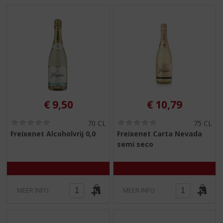
€
9,50
€
10,79
(
(
70 CL
75 CL
0
0
Freixenet Alcoholvrij 0,0
Freixenet Carta Nevada
,
,
semi seco
0
0
/
/
5
5
)
)
MEER INFO
MEER INFO