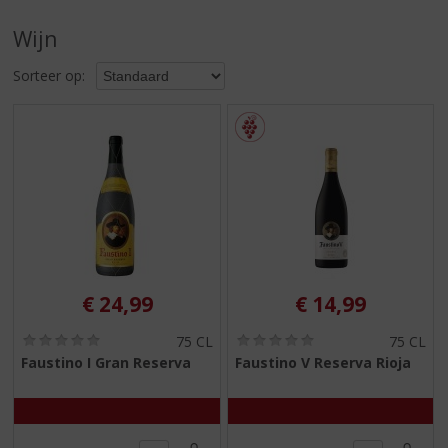
S
p
Wijn
r
i
Sorteer op:
n
g
n
a
a
r
d
e
n
a
v
€
24,99
€
14,99
i
g
(
(
75 CL
75 CL
0
0
a
Faustino I Gran Reserva
Faustino V Reserva Rioja
,
,
t
0
0
i
/
/
5
5
e
)
)