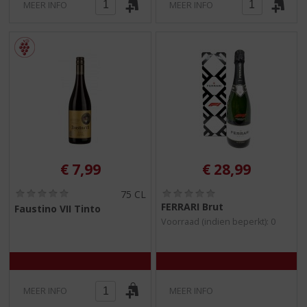
MEER INFO
MEER INFO
€
7,99
€
28,99
(
(
75 CL
0
0
FERRARI Brut
Faustino VII Tinto
,
,
Voorraad (indien beperkt): 0
0
0
/
/
5
5
)
)
MEER INFO
MEER INFO