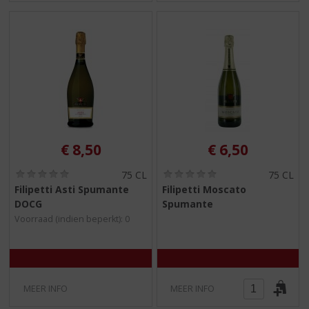
€
8,50
€
6,50
(
(
75 CL
75 CL
0
0
Filipetti Asti Spumante
Filipetti Moscato
,
,
DOCG
Spumante
0
0
/
/
Voorraad (indien beperkt): 0
5
5
)
)
MEER INFO
MEER INFO