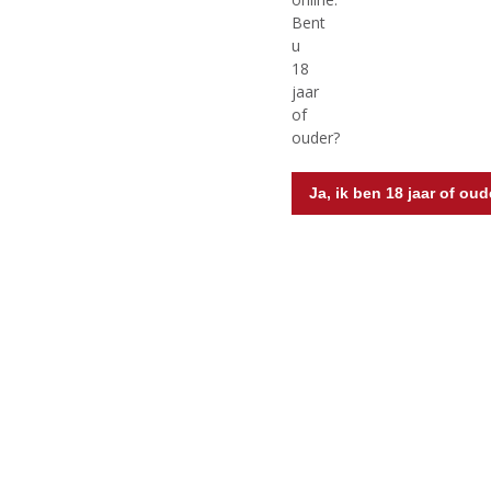
Bent
€
9,50
€
4,79
u
18
(
(
75 CL
75 CL
jaar
0
0
iL Miogusto Melonsecco
Käfer Hugo
of
,
,
Voorraad (indien beperkt): 0
0
0
ouder?
/
/
5
5
)
)
Ja, ik ben 18 jaar of oud
MEER INFO
MEER INFO