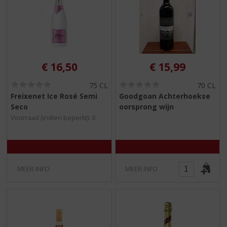
€
16,50
€
15,99
(
(
75 CL
70 CL
0
0
Freixenet Ice Rosé Semi
Goodgoan Achterhoekse
,
,
Seco
oorsprong wijn
0
0
/
/
Voorraad (indien beperkt): 0
5
5
)
)
MEER INFO
MEER INFO