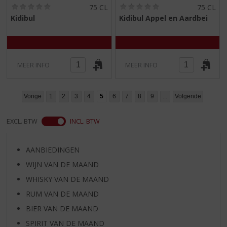
(
(
75 CL
75 CL
0
0
Kidibul
Kidibul Appel en Aardbei
,
,
0
0
/
/
5
5
)
)
MEER INFO
MEER INFO
Vorige
1
2
3
4
5
6
7
8
9
...
Volgende
EXCL. BTW
INCL. BTW
AANBIEDINGEN
WIJN VAN DE MAAND
WHISKY VAN DE MAAND
RUM VAN DE MAAND
BIER VAN DE MAAND
SPIRIT VAN DE MAAND