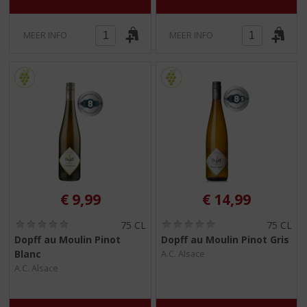
MEER INFO
MEER INFO
€
9,99
€
14,99
(
(
75 CL
75 CL
0
0
Dopff au Moulin Pinot
Dopff au Moulin Pinot Gris
,
,
Blanc
A.C. Alsace
0
0
/
/
A.C. Alsace
5
5
)
)