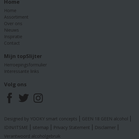
Home
Home
Assortiment
Over ons
Nieuws
Inspiratie
Contact
Mijn topSlijter
Herroepingsformulier
Interessante links
Volg ons
F
T
I
a
w
n
Designed by YOOKY smart concepts
GEEN 18 GEEN alcohol
c
i
s
IDIN/ITSME
sitemap
Privacy Statement
Disclaimer
Verantwoord alcoholgebruik