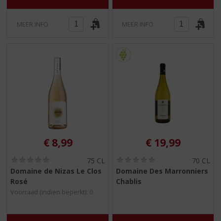
MEER INFO
MEER INFO
€
8,99
€
19,99
(
(
75 CL
70 CL
0
0
Domaine de Nizas Le Clos
Domaine Des Marronniers
,
,
Rosé
Chablis
0
0
/
/
Voorraad (indien beperkt): 0
5
5
)
)