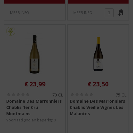
MEER INFO
MEER INFO
€
23,99
€
23,50
(
(
70 CL
75 CL
0
0
Domaine Des Marronniers
Domaine Des Marronniers
,
,
Chablis 1er Cru
Chablis Vieille Vignes Les
0
0
/
/
Montmains
Malantes
5
5
Voorraad (indien beperkt): 0
)
)