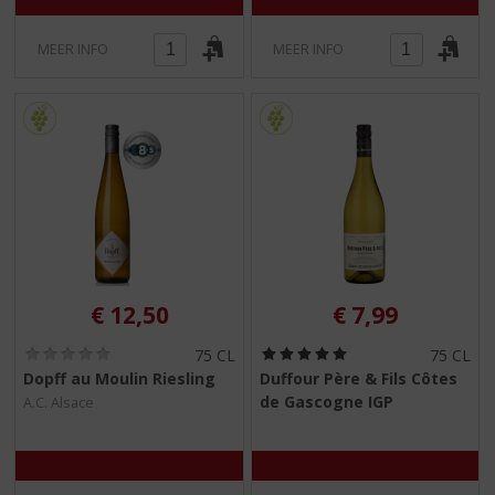
MEER INFO
MEER INFO
€
12,50
€
7,99
(
(
75 CL
75 CL
0
5
Dopff au Moulin Riesling
Duffour Père & Fils Côtes
,
,
de Gascogne IGP
A.C. Alsace
0
0
/
/
5
5
)
)