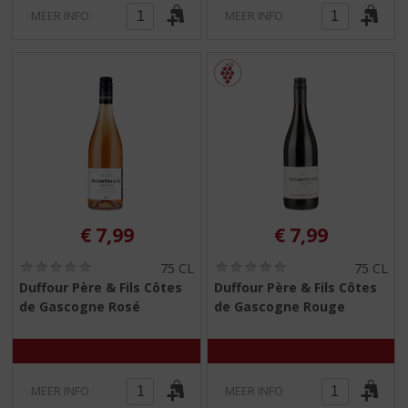
MEER INFO
MEER INFO
€
7,99
€
7,99
(
(
75 CL
75 CL
0
0
Duffour Père & Fils Côtes
Duffour Père & Fils Côtes
,
,
de Gascogne Rosé
de Gascogne Rouge
0
0
/
/
5
5
)
)
MEER INFO
MEER INFO