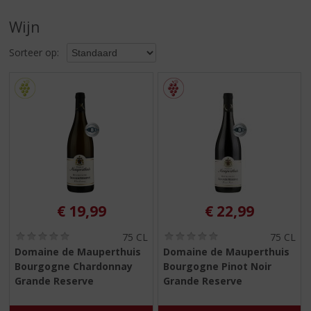
S
p
Wijn
r
i
Sorteer op:
n
g
n
a
a
r
d
e
n
a
v
€
19,99
€
22,99
i
g
(
(
75 CL
75 CL
0
0
a
Domaine de Mauperthuis
Domaine de Mauperthuis
,
,
t
Bourgogne Chardonnay
Bourgogne Pinot Noir
0
0
i
/
/
Grande Reserve
Grande Reserve
5
5
e
)
)