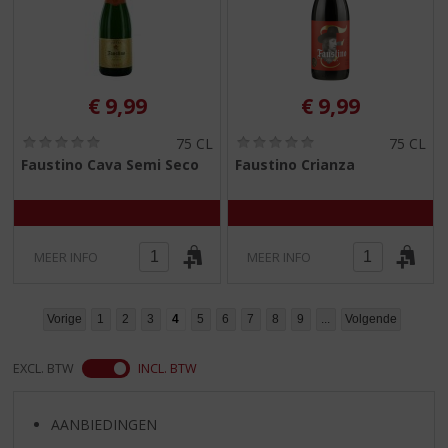
€
9,99
€
9,99
(
(
75 CL
75 CL
0
0
Faustino Cava Semi Seco
Faustino Crianza
,
,
0
0
/
/
5
5
)
)
MEER INFO
MEER INFO
Vorige
1
2
3
4
5
6
7
8
9
...
Volgende
EXCL. BTW
INCL. BTW
AANBIEDINGEN