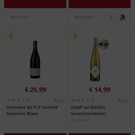
MEER INFO
MEER INFO
€
25,99
€
14,99
(
(
70 CL
75 CL
0
0
Domaine du Pré Semelé
Dopff au Moulin
,
,
Sancerre Blanc
Gewurztraminer
0
0
/
/
A.C. Alsace
5
5
)
)