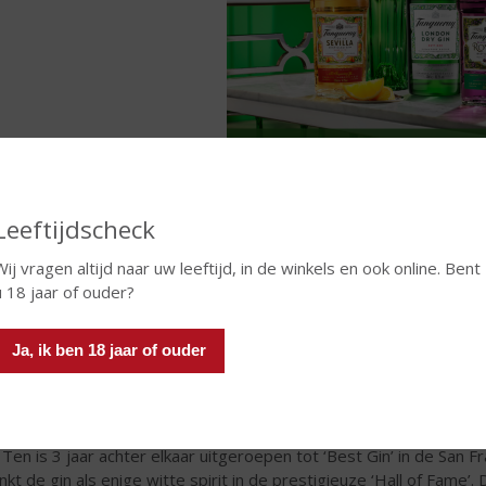
Leeftijdscheck
queray London Dry Gin
- Een tijdloze klassieker
queray London Dry Gin
is een gin met een rijke geschiedenis die
Wij vragen altijd naar uw leeftijd, in de winkels en ook online. Bent
queray verkocht in kenmerkende groene flessen met een vorm die
u 18 jaar of ouder?
merkende smaak wordt gecreëerd door een perfecte balans van j
gin is wereldwijd geliefd vanwege zijn tijdloze kwaliteit en verf
Ja, ik ben 18 jaar of ouder
r een klassieke ervaring met een eigentijds tintje!
nqueray No. TEN
- Een
w
ereldklasse
g
in
queray No. TEN
, pas gelanceerd in 2000, maar is inmiddels al
 Ten is 3 jaar achter elkaar uitgeroepen tot ‘Best Gin’ in de San F
nkt de gin als enige witte spirit in de prestigieuze ‘Hall of Fame’.