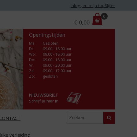
Inloggen mijn topSlijter
P
0
€
0,00
r
i
Openingstijden
j
s
Ma
:
Gesloten
Di
:
09.00 - 18.00 uur
:
Wo
:
09.00 - 18.00 uur
Do
:
09.00 - 18.00 uur
Vr
:
09.00 - 20.00 uur
Za
:
09.00 - 17.00 uur
Zo:
gesloten
NIEUWSBRIEF
Schrijf je hier in
Zoeken
CONTACT
ijke verleiding