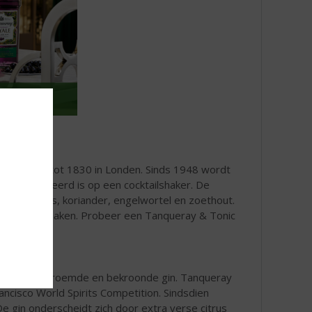
 teruggaat tot 1830 in Londen. Sinds 1948 wordt
 geïnspireerd is op een cocktailshaker. De
eneverbes, koriander, engelwortel en zoethout.
ijnde citrussmaken. Probeer een Tanqueray & Tonic
 een wereldberoemde en bekroonde gin. Tanqueray
rancisco World Spirits Competition. Sindsdien
 De gin onderscheidt zich door extra verse citrus