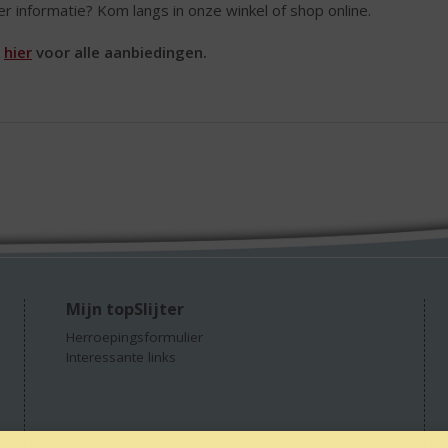
r informatie? Kom langs in onze winkel of shop online.
k
hier
voor alle aanbiedingen.
Mijn topSlijter
Herroepingsformulier
Interessante links