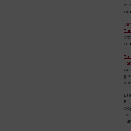
en 
var
Tan
Tan
bit
zon
Tan
Tan
com
ged
sta
Laa
Bij
ele
kon
Tan