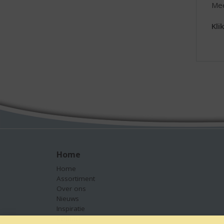
Mee
Kli
Home
Home
Assortiment
Over ons
Nieuws
Inspiratie
Contact