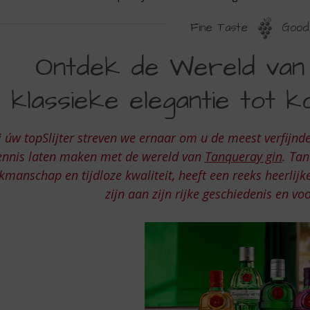
Fine Taste
Good 
NTDEK
Ontdek de Wereld van
E
klassieke elegantie tot ko
ERELD
AN
j úw topSlijter streven we ernaar om u de meest verfijnd
ANQUERAY:
ennis laten maken met de wereld van
Tanqueray gin
. Ta
AN
kmanschap en tijdloze kwaliteit, heeft een reeks heerlijk
LASSIEKE
zijn aan zijn rijke geschiedenis en v
LEGANTIE
OT
ONINKLIJKE
ERLEIDING