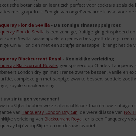
exotische botanicals en leent zich perfect voor cocktails zoals de
iaties met grapefruit. Een gin van ongeëvenaarde klasse voor de 
queray Flor de Sevilla
- De zonnige sinaasappelgroet
queray Flor de Sevilla
is een zonnige, fruitige gin geïnspireerd op
terzoete Sevilla-sinaasappels en jeneverbes geeft deze gin een u
nige Gin & Tonic en met een schijfje sinaasappel, brengt het d
queray Blackcurrant Royal
- Koninklijke verleiding
queray Blackcurrant Royale
, geïnspireerd op Charles Tanqueray
bineert London dry gin met Franse zwarte bessen, vanille en exo
urfde, complexe gin met sappige zwarte bessen, subtiele zoethei
tige, royale smaakervaring.
t uw zintuigen verwennen!
 úw topSlijter hebben we ze allemaal klaar staan om uw zintuigen 
gantie van
Tanqueray London Dry Gin
, de wereldklasse van
No. 
inklijke verleiding van
Blackcurrant Royal
, er is een Tanqueray vo
queray bij úw topSlijter en ontdek uw favoriet!