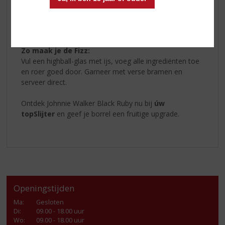
– 10 ml (Monin) bramensiroop
– 100 ml bruiswater
– Garnering: verse bramen
Zo maak je de Fizz:
Vul een highball-glas met ijs, voeg alle ingrediënten toe
en roer goed door. Garneer met verse bramen en
serveer direct.
Ontdek Johnnie Walker Black Ruby nu bij
úw
topSlijter
en geef je borrel een fruitige upgrade.
Openingstijden
Ma
:
Gesloten
Di
:
09.00 - 18.00 uur
Wo
:
09.00 - 18.00 uur