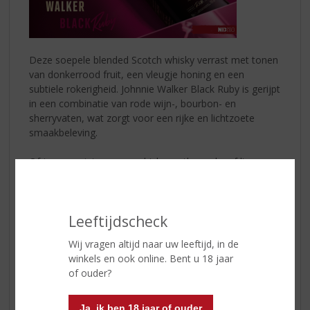
Deze soepele blended Scotch whisky verrast met tonen
van donkerrood fruit, een vleugje honing en een
subtiele rokerigheid. Johnnie Walker Black Ruby is gerijpt
in een combinatie van rode wijn-, bourbon- en
sherryvaten, wat zorgt voor een rijke en lichtzoete
smaakbeleving.
Of je nu geniet van een whisky on the rocks of liever
experimenteert met cocktails, Black Ruby biedt
eindeloos veel mogelijkheden. Perfect om samen met
vrienden te ontdekken.
Leeftijdscheck
Cocktailtip: Black Ruby Fizz
Wij vragen altijd naar uw leeftijd, in de
Fris, bruisend en verrassend fruitig
winkels en ook online. Bent u 18 jaar
of ouder?
Ingrediënten:
– 40 ml
Johnnie Walker Black Ruby
– 15 ml vers citroensap
Ja, ik ben 18 jaar of ouder