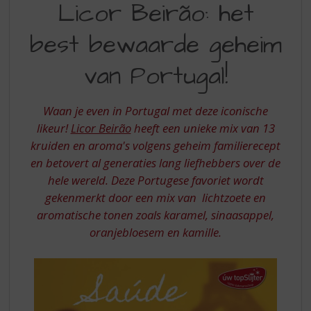
S
Licor Beirão: het
BEIRAO
p
r
best bewaarde geheim
HET
i
BEST
n
van Portugal!
g
BEWAARDE
n
GEHEIM
a
Waan je even in Portugal met deze iconische
a
VAN
likeur!
Licor Beirão
heeft een unieke mix van 13
r
kruiden en aroma's volgens geheim familierecept
PORTUGAL
d
en betovert al generaties lang liefhebbers over de
e
n
hele wereld. Deze Portugese favoriet wordt
a
gekenmerkt door een mix van lichtzoete en
v
aromatische tonen zoals karamel, sinaasappel,
i
oranjebloesem en kamille.
g
a
t
i
e