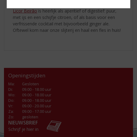
Licor Beirão
is heerlijk als aperitief of digestief: puur,
met ijs en een schijfje citroen, of als basis voor een
verfrissende cocktail met bijvoorbeeld ginger ale.
Oftewel kom naar onze slijterij en haal een fles in huis!
Openingstijden
Ma
:
Gesloten
Di
:
09.00 - 18.00 uur
Wo
:
09.00 - 18.00 uur
Do
:
09.00 - 18.00 uur
Vr
:
09.00 - 20.00 uur
Za
:
09.00 - 17.00 uur
Zo:
gesloten
NIEUWSBRIEF
Schrijf je hier in