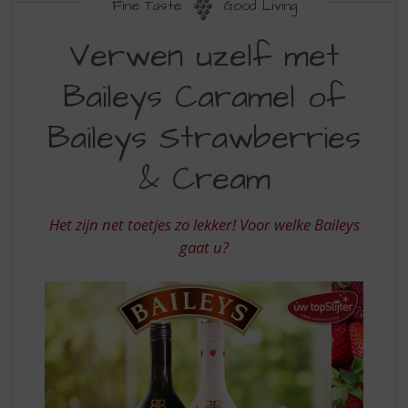
S
Fine Taste
Good Living
p
VERWEN
r
Verwen uzelf met
UZELF
i
n
Baileys Caramel of
MET
g
BAILEYS
n
Baileys Strawberries
a
STRAWBERRIES
a
& Cream
&
r
d
CREAM
e
Het zijn net toetjes zo lekker! Voor welke Baileys
OF
n
gaat u?
a
BAILEYS
v
CARAMEL
i
g
a
t
i
e