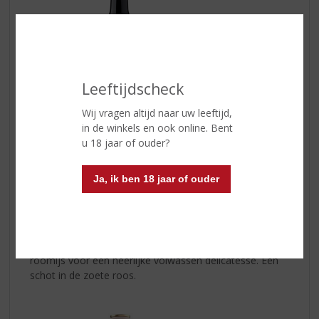
Leeftijdscheck
Wij vragen altijd naar uw leeftijd,
in de winkels en ook online. Bent
u 18 jaar of ouder?
Baileys Strawberries & Cream
Ja, ik ben 18 jaar of ouder
Gewoon de dromerige smaken van rijpe aardbeien en
vanille, vermengd met verrukkelijke Baileys Original Irish
Cream en andere ingrediënten en smaken. Drijf weg in
een aardbeienbubbel van puur genot. Over ijsblokjes,
roer het door desserts en cocktails of sprenkel het over
roomijs voor een heerlijke volwassen delicatesse. Een
schot in de zoete roos.