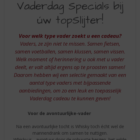
S
Vaderdag Specials bij
SPECIALS
p
r
úw topSlijter!
BIJ
i
ÚW
n
g
Voor welk type vader zoekt u een cadeau?
TOPSLIJTER!
n
Vaders, ze zijn niet te missen. Samen fietsen,
a
samen voetballen, samen klussen, samen vissen.
a
Welk moment of herinnering u ook met u vader
r
d
deelt, er valt altijd ergens op te proosten samen!
e
Daarom hebben wij een selectie gemaakt van een
n
aantal type vaders met bijpassende
a
aanbiedingen, om zo een leuk en toepasselijk
v
Vaderdag cadeau te kunnen geven!
i
g
a
Voor de avontuurlijke-vader
t
i
Na een avontuurlijke tocht is Whisky toch écht wel de
e
mannendrank om samen te nuttigen.
Whisky is... avontuur door de robuuste bergen, het wilde