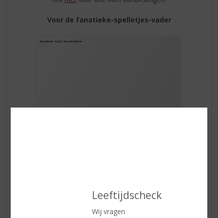
Voor de fanatieke-spelletjes-vader
Borreltje erbij en spelen maar! Waar fanatiek gespeeld
wordt hoort een aangenaam en sfeervol borreltje. Denk
Leeftijdscheck
aan
Ketel 1 Ambachtelijke Graanjenever
, een
Goblet
Jonge Graanjenever
of een
Hooghoudt Vieux
.
Wij vragen