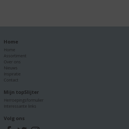
Home
Home
Assortiment
Over ons
Nieuws
Inspiratie
Contact
Mijn topSlijter
Herroepingsformulier
Interessante links
Volg ons