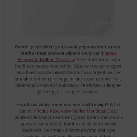
Goede gesprekken gaan vaak gepaard met mooie,
sterke maar soepele wijnen!
Denk aan
Phebus
Reservado Malbec Mendoza
. Deze donkerrode wijn
heeft een paarse weerschijn. Deze wijn is een elegant
voorbeeld van de bekendste druif van Argentinië. De
smaak toont een prachtige balans tussen donker fruit,
bloemenaroma’s en houttonen. De afdronk is lang en
plezierig met soepele tannines.
Houdt uw vader meer van een zachte wijn?
Proef
dan de
Phebus Reservado Merlot Mendoza
! Deze
donkerrode Merlot heeft een goede balans met mooie
aroma’s van bramen, frambozen en een subtiele
houttoets. De smaak is zacht en rond met rijpe
tannines en heeft een plezierige lange afdronk.