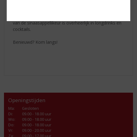
Cointreau
kunt u op verschillende manieren drinken;
heerlijk puur, of met een klontje ijs, bij de koffie of met
een toefje slagroom in de koffie. De bitterzoete smaak
van de sinaasappellikeur is overheerlijk in longdrinks en
cocktails.
Benieuwd? Kom langs!
Openingstijden
Ma
:
Gesloten
Di
:
09.00 - 18.00 uur
Wo
:
09.00 - 18.00 uur
Do
:
09.00 - 18.00 uur
Vr
:
09.00 - 20.00 uur
Za
:
09.00 - 17.00 uur