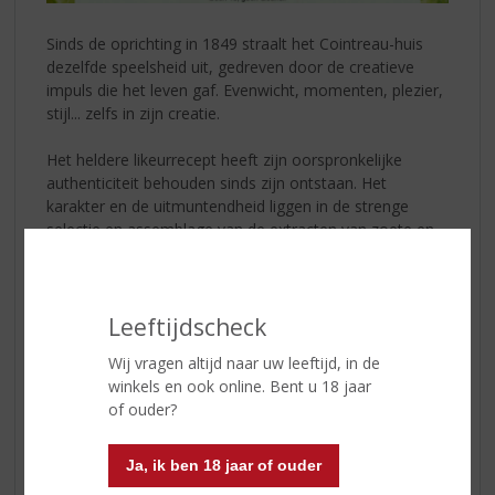
Sinds de oprichting in 1849 straalt het Cointreau-huis
dezelfde speelsheid uit, gedreven door de creatieve
impuls die het leven gaf. Evenwicht, momenten, plezier,
stijl... zelfs in zijn creatie.
Het heldere likeurrecept heeft zijn oorspronkelijke
authenticiteit behouden sinds zijn ontstaan. Het
karakter en de uitmuntendheid liggen in de strenge
selectie en assemblage van de extracten van zoete en
bittere sinaasappelschil, een nauwgezette taak die is
toevertrouwd aan de hoofddistilleerder van Maison
Cointreau.
Leeftijdscheck
Cointreau
is 's werelds toonaangevende premium
Wij vragen altijd naar uw leeftijd, in de
sinaasappellikeur en is al lang aanwezig op de vijf
winkels en ook online. Bent u 18 jaar
continenten. De superieure kwaliteit maakt het een
of ouder?
favoriet onder bartenders en heeft het een plaats
verdiend in de meest gerespecteerde bars over de hele
wereld.
Ja, ik ben 18 jaar of ouder