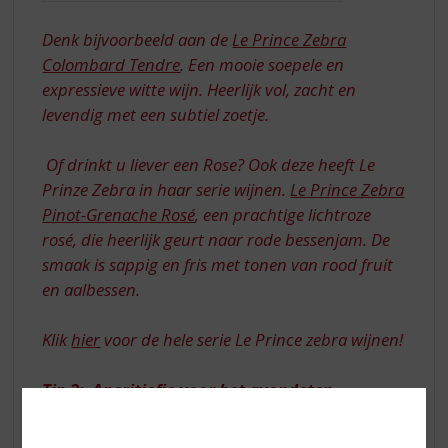
Denk bijvoorbeeld aan de
Le Prince Zebra
Colombard Tendre
. Een mooie soepele en
expressieve witte wijn. Heerlijk vol, zacht en
levendig met een subtiel zoetje.
Of drinkt u liever een Rose? Ook deze heeft Le
Prinze Zebra in haar serie wijnen.
Le Prince Zebra
Pinot-Grenache Rosé
, een prachtige lichtroze
rosé, die heerlijk geurt naar rode bessenjam. De
smaak is sappig en fris met tonen van rood fruit
en aalbessen.
Klik
hier
voor de hele serie Le Prince zebra wijnen!
Tip 2: Aperitiefje voor het avondeten
Proost alvast op die mooie zomeravond die
komen gaat met de…
Silver Ocean Cherry
+