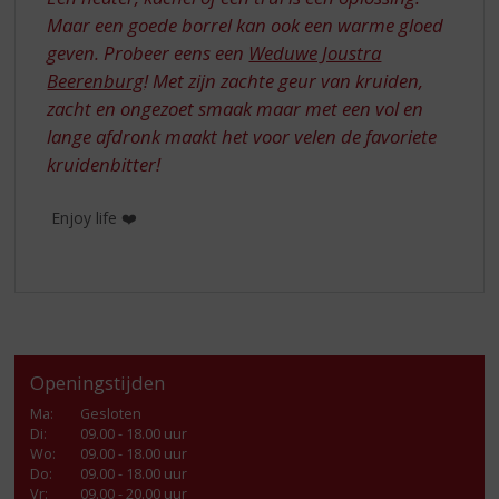
Maar een goede borrel kan ook een warme gloed
geven. Probeer eens een
Weduwe Joustra
Beerenburg
! Met zijn zachte geur van kruiden,
zacht en ongezoet smaak maar met een vol en
lange afdronk maakt het voor velen de favoriete
kruidenbitter!
Enjoy life ❤️
Openingstijden
Ma
:
Gesloten
Di
:
09.00 - 18.00 uur
Wo
:
09.00 - 18.00 uur
Do
:
09.00 - 18.00 uur
Vr
:
09.00 - 20.00 uur