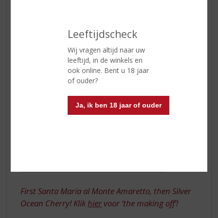
Santa Maria al Monte Amaretto
. Deze nieuw
samengestelde Cocktail is een ‘must try' en
simpel om te maken!
Leeftijdscheck
Wij vragen altijd naar uw
leeftijd, in de winkels en
ook online. Bent u 18 jaar
of ouder?
Ja, ik ben 18 jaar of ouder
First Santa Maria al Monte Amaretto, then Silver
Ocean Cherry! Klik
hier
voor ‘the making off’!