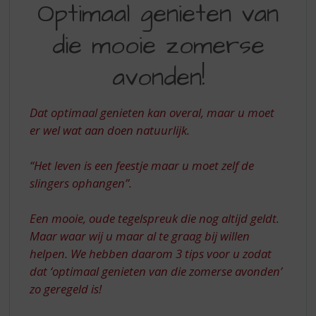
S
Optimaal genieten van
GENIETEN
p
r
die mooie zomerse
VAN
i
DIE
n
avonden!
g
MOOIE
n
ZOMERSE
a
Dat optimaal genieten kan overal, maar u moet
a
AVONDEN!
er wel wat aan doen natuurlijk.
r
d
“Het leven is een feestje maar u moet zelf de
e
n
slingers ophangen”.
a
v
Een mooie, oude tegelspreuk die nog altijd geldt.
i
Maar waar wij u maar al te graag bij willen
g
helpen. We hebben daarom 3 tips voor u zodat
a
t
dat ‘optimaal genieten van die zomerse avonden’
i
zo geregeld is!
e