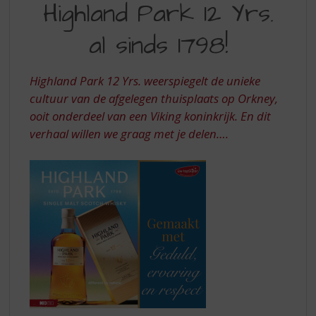
S
Highland Park 12 Yrs.
PARK
p
r
al sinds 1798!
12
i
YRS.
n
g
Highland Park 12 Yrs. weerspiegelt de unieke
AL
n
cultuur van de afgelegen thuisplaats op Orkney,
SINDS
a
ooit onderdeel van een Viking koninkrijk. En dit
a
1798
verhaal willen we graag met je delen….
r
d
e
n
a
v
i
g
a
t
i
e