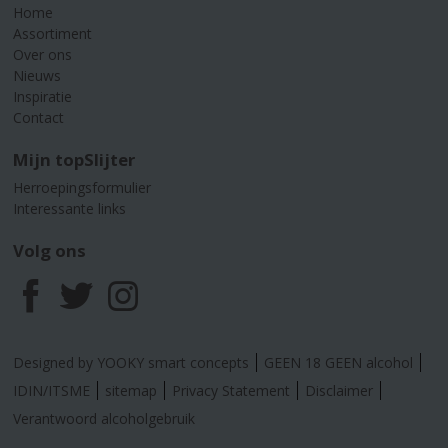
Home
Assortiment
Over ons
Nieuws
Inspiratie
Contact
Mijn topSlijter
Herroepingsformulier
Interessante links
Volg ons
F
T
I
a
w
n
Designed by YOOKY smart concepts
GEEN 18 GEEN alcohol
c
i
s
IDIN/ITSME
sitemap
Privacy Statement
Disclaimer
Verantwoord alcoholgebruik