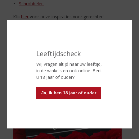
Schrobbelèr
Klik
hier
voor onze inspiraties voor gerechten!
Een klein gebaar, GROOT effect
Het kan natuurlijk dat u niet zo van het enorm uitpakken
bent en dat u het liever wat simpeler houdt. Rood is de
kleur van de liefde, haal daarom een mooie rode wijn in
Leeftijdscheck
huis en kijk samen een film!
Wij vragen altijd naar uw leeftijd,
in de winkels en ook online. Bent
u 18 jaar of ouder?
Ja, ik ben 18 jaar of ouder