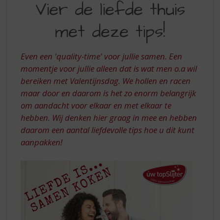
S
Vier de liefde thuis
DE
p
r
met deze tips!
LIEFDE
i
THUIS
n
g
Even een 'quality-time' voor jullie samen. Een
MET
n
momentje voor jullie alleen dat is wat men o.a wil
DEZE
a
bereiken met Valentijnsdag. We hollen en racen
a
TIPS!
maar door en daarom is het zo enorm belangrijk
r
d
om aandacht voor elkaar en met elkaar te
e
hebben. Wij denken hier graag in mee en hebben
n
daarom een aantal liefdevolle tips hoe u dit kunt
a
aanpakken!
v
i
g
a
t
i
e