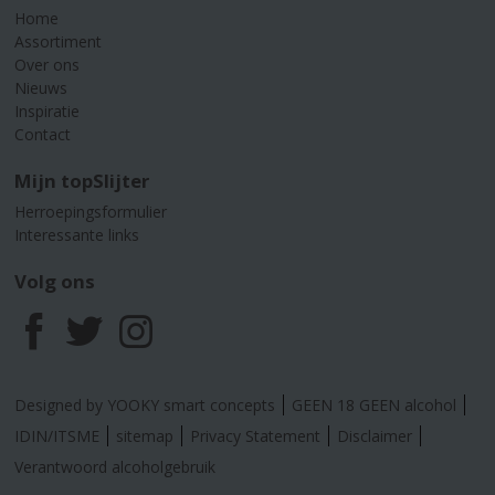
Home
Assortiment
Over ons
Nieuws
Inspiratie
Contact
Mijn topSlijter
Herroepingsformulier
Interessante links
Volg ons
F
T
I
a
w
n
Designed by YOOKY smart concepts
GEEN 18 GEEN alcohol
c
i
s
IDIN/ITSME
sitemap
Privacy Statement
Disclaimer
Verantwoord alcoholgebruik