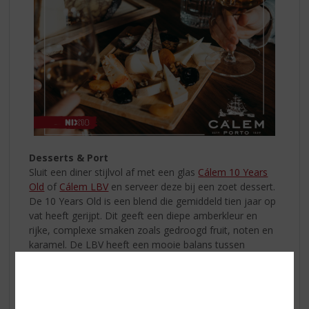
Desserts & Port
Sluit een diner stijlvol af met een glas
Cálem 10 Years
Old
of
Cálem LBV
en serveer deze bij een zoet dessert.
De 10 Years Old is een blend die gemiddeld tien jaar op
vat heeft gerijpt. Dit geeft een diepe amberkleur en
rijke, complexe smaken zoals gedroogd fruit, noten en
karamel. De LBV heeft een mooie balans tussen
frisheid en rijpe smaken van kersen en bramen. Beide
portsoorten passen perfect bij desserts zoals crème
brûlée of chocoladedesserts. De juiste
schenktemperatuur voor de Cálem 10 Years Old Port