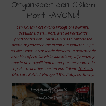
S
Organiseer een Cálem
EEN
p
r
Port -AVOND!
CALEM
i
PORT
n
g
Een Cálem Port avond vraagt om warmte,
-
n
gezelligheid en... port! Met de veelzijdige
AVOND
a
portsoorten van Cálem kun je een bijzondere
a
avond organiseren die draait om genieten. Of je
r
d
nu kiest voor verrassende desserts, verwarmende
e
drankjes of een klassieke kaasplank, wij nemen je
n
mee in de mogelijkheden met port en zoomen in
a
op vier prachtige soorten van Cálem:
10 Years
v
Old
,
Late Bottled Vintage (LBV)
,
Ruby
, en
Tawny
.
i
g
a
t
i
e