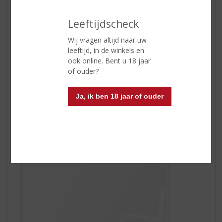
Leeftijdscheck
Wij vragen altijd naar uw
leeftijd, in de winkels en
ook online. Bent u 18 jaar
of ouder?
Watermelon Fizz
Watermeloen is zomer! De sprankelende watermeloen
cocktail is een 'Must Have To Try'. Deze populaire
Ja, ik ben 18 jaar of ouder
Watermelon Fizz, is een heerlijk frisse zomerse cocktail
en wordt gemaakt met
Watermelon van De Kuyper
.
Genieten maar!