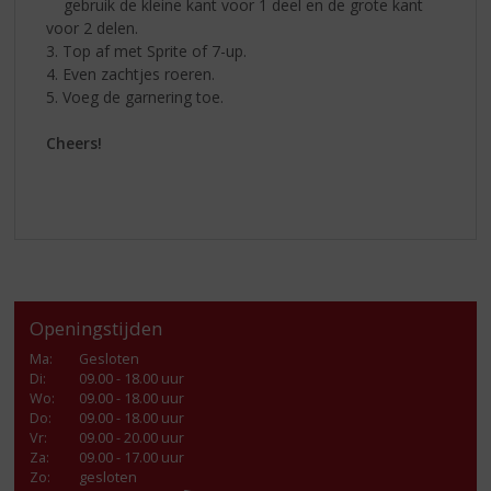
gebruik de kleine kant voor 1 deel en de grote kant
voor 2 delen.
3. Top af met Sprite of 7-up.
4. Even zachtjes roeren.
5. Voeg de garnering toe.
Cheers!
Openingstijden
Ma
:
Gesloten
Di
:
09.00 - 18.00 uur
Wo
:
09.00 - 18.00 uur
Do
:
09.00 - 18.00 uur
Vr
:
09.00 - 20.00 uur
Za
:
09.00 - 17.00 uur
Zo:
gesloten