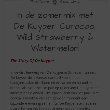
S
Fine Taste
Good Living
p
IN
r
In de zomermix met
DE
i
n
De Kuyper Curacao,
ZOMERMIX
g
MET
n
Wild Strawberry &
a
DE
a
Watermelon!
KUYPER
r
d
CURACAO
e
The Story Of De Kuyper
WILD
n
a
STRAWBERRY
In de distilleerderij van De Kuyper in Schiedam creëert
v
WATERMELON
De Kuyper de lekkerste cocktaillikeuren met
i
handgemaakte distillaten en extracten en natuurlijke
g
botanicals. Voor het 3e jaar op rij ontving De Kuyper de
a
internationale award ‘Likeurproducent van het Jaar’. Met
t
cocktails maakt u van een gewoon moment een
i
bijzondere ervaring samen. En De Kuyper stelt iedereen,
e
overal ter wereld, in staat te genieten van heerlijke