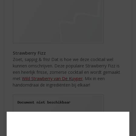
Strawberry Fizz
Zoet, sappig & fris! Dat is hoe we deze cocktail wel
kunnen omschrijven. Deze populaire Strawberry Fizz is
een heerlijk frisse, zomerse cocktail en wordt gemaakt
met
Wild Strawberry van De Kuyper
. Mix in een
handomdraai de ingrediënten bij elkaar!