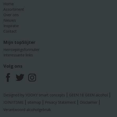
Home
Assortiment
Over ons
Nieuws
Inspiratie
Contact
Mijn topSlijter
Herroepingsformulier
Interessante links
Volg ons
F
T
I
a
w
n
Designed by YOOKY smart concepts
GEEN 18 GEEN alcohol
c
i
s
IDIN/ITSME
sitemap
Privacy Statement
Disclaimer
Verantwoord alcoholgebruik