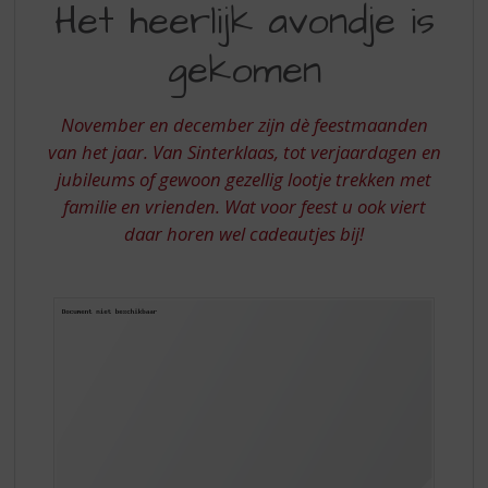
S
Het heerlijk avondje is
HEERLIJK
p
r
gekomen
AVONDJE
i
IS
n
g
November en december zijn dè feestmaanden
GEKOMEN
n
van het jaar. Van Sinterklaas, tot verjaardagen en
a
jubileums of gewoon gezellig lootje trekken met
a
familie en vrienden. Wat voor feest u ook viert
r
d
daar horen wel cadeautjes bij!
e
n
a
v
i
g
a
t
i
e