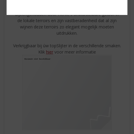
De wijnen van
Phebus
tonen echte puurheid van fruit
met complexiteit, frisheid en elegantie. Dit alles wordt
bijeengehouden door Hervé's onwankelbare geloof in
de lokale terroirs en zijn vastberadenheid dat al zijn
wijnen deze terroirs zo elegant mogelijk moeten
uitdrukken.
Verkrijgbaar bij úw topSlijter in de verschillende smaken.
Klik
hier
voor meer informatie