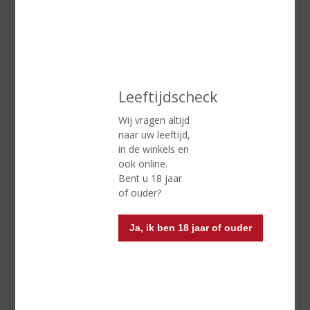
Nozem Oil
, Smerig Lekker!
Leeftijdscheck
Wij vragen altijd
naar uw leeftijd,
in de winkels en
ook online.
Bent u 18 jaar
of ouder?
Ja, ik ben 18 jaar of ouder
Phebus wijnen
Phebus
is een bekroonde reeks wijnen uit Argentinië,
gemaakt door wijnmaker Hervé Joyaux Fabre.