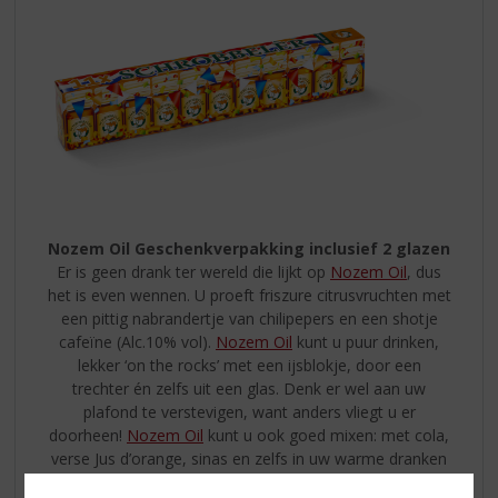
Nozem Oil Geschenkverpakking inclusief 2 glazen
Er is geen drank ter wereld die lijkt op
Nozem Oil
, dus
het is even wennen. U proeft friszure citrusvruchten met
een pittig nabrandertje van chilipepers en een shotje
cafeïne (Alc.10% vol).
Nozem Oil
kunt u puur drinken,
lekker ‘on the rocks’ met een ijsblokje, door een
trechter én zelfs uit een glas. Denk er wel aan uw
plafond te verstevigen, want anders vliegt u er
doorheen!
Nozem Oil
kunt u ook goed mixen: met cola,
verse Jus d’orange, sinas en zelfs in uw warme dranken
als koffie, thee, chocolademelk etc.