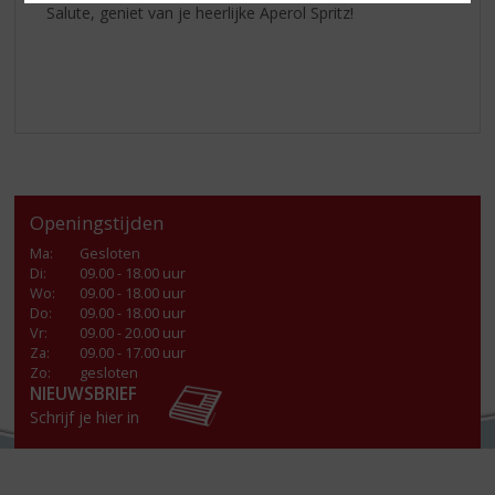
Salute, geniet van je heerlijke Aperol Spritz!
Openingstijden
Ma
:
Gesloten
Di
:
09.00 - 18.00 uur
Wo
:
09.00 - 18.00 uur
Do
:
09.00 - 18.00 uur
Vr
:
09.00 - 20.00 uur
Za
:
09.00 - 17.00 uur
Zo:
gesloten
NIEUWSBRIEF
Schrijf je hier in