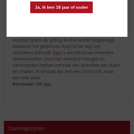
honderden terraswijngaarden op zeer steile hellingen. ’s
Ja, ik ben 18 jaar of ouder
Zomers is het er uitzonderlijk heet, ’s winters ijskoud.
De Dourovallei werd al in 1756 afgebakend en is
daarmee het oudste gereglementeerde
herkomstgebied ter wereld. Port is een versterkte wijn
en heeft een relatief hoog alcoholpercentage. Dit komt
doordat tijdens de gisting alcohol wordt toegevoegd,
waardoor het gistproces stopt en de wijn zijn
restsuikers behoudt.
Port
is een blend van meerdere
druivensoorten. Door het verschil in mengen en
samenstellen hiervan ontstaat een diversiteit aan stijlen
en smaken. Er bestaat dus niet één soort port, maar
een hele serie!
Benieuwd?
Klik
hier
Openingstijden