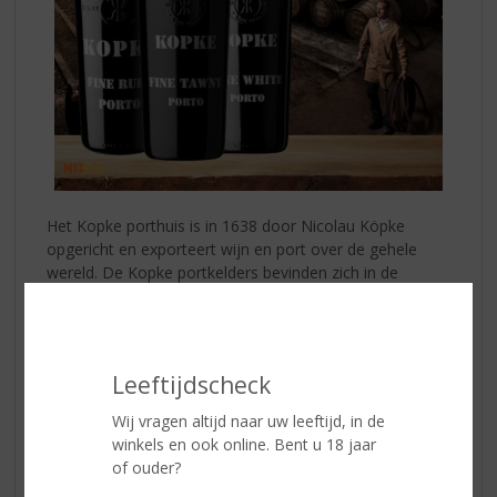
Het Kopke porthuis is in 1638 door Nicolau Köpke
opgericht en exporteert wijn en port over de gehele
wereld. De Kopke portkelders bevinden zich in de
Entreposto de Gaia waar de meeste kelders al sinds
eeuwen zijn gevestigd. Hier ligt de port onder de meest
gunstige omstandigheden op traditionele houten vaten
door de jaren heen langzaam en in stilte te rijpen.
Leeftijdscheck
De naam 'Port'
Wij vragen altijd naar uw leeftijd, in de
Port dankt zijn naam aan de havenstad Oporto en
winkels en ook online. Bent u 18 jaar
wordt geproduceerd in de Dourovallei waar de
of ouder?
spectaculairste wijnlandschappen ter wereld liggen met