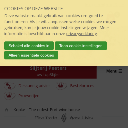
Sla
Inloggen mijn topSlijter
COOKIES OP DEZE WEBSITE
links
P
over
0
Deze website maakt gebruik van cookies om goed te
r
€
0,00
S
functioneren. Als je wilt aanpassen welke cookies we mogen
i
p
gebruiken, kan je jouw cookie-instellingen wijzigen. Meer
j
r
informatie is beschikbaar in onze
privacyverklaring
.
s
i
:
n
Schakel alle cookies in
Toon cookie-instellingen
g
Alleen essentiële cookies
n
a
Slijterij Peeters
a
Menu
úw topSlijter
r
d
Deskundig advies
Bestelproces
e
i
Proeverijen
n
h
Kopke - The oldest Port wine house
o
Ho
u
Fine Taste
Good Living
m
d
KOPKE
e