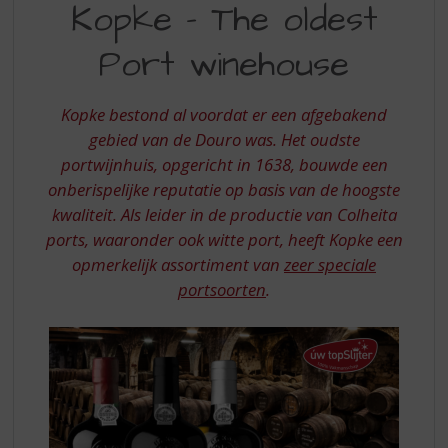
S
Kopke - The oldest
-
p
r
Port winehouse
THE
i
OLDEST
n
g
Kopke bestond al voordat er een afgebakend
PORT
n
gebied van de Douro was. Het oudste
WINE
a
portwijnhuis, opgericht in 1638, bouwde een
a
HOUSE
onberispelijke reputatie op basis van de hoogste
r
d
kwaliteit. Als leider in de productie van Colheita
e
ports, waaronder ook witte port, heeft Kopke een
n
opmerkelijk assortiment van
zeer speciale
a
portsoorten
.
v
i
g
a
t
i
e