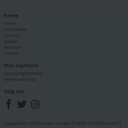
Home
Home
Assortiment
Over ons
Nieuws
Inspiratie
Contact
Mijn topSlijter
Herroepingsformulier
Interessante links
Volg ons
F
T
I
a
w
n
Designed by YOOKY smart concepts
GEEN 18 GEEN alcohol