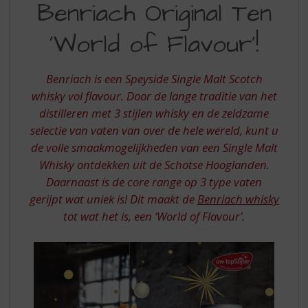
S
Benriach Original Ten
ORIGINAL
p
r
‘World of Flavour’!
TEN
i
WORLD
n
g
Benriach is een Speyside Single Malt Scotch
OF
n
whisky vol flavour. Door de lange traditie van het
FLAVOUR
a
distilleren met 3 stijlen whisky en de zeldzame
a
selectie van vaten van over de hele wereld, kunt u
r
d
de volle smaakmogelijkheden van een Single Malt
e
Whisky ontdekken uit de Schotse Hooglanden.
n
Daarnaast is de core range op 3 type vaten
a
gerijpt wat uniek is! Dit maakt de
Benriach whisky
v
tot wat het is, een ‘World of Flavour’.
i
g
a
t
i
e