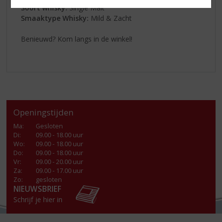
Soort whisky:
Single Malt
Smaaktype Whisky:
Mild & Zacht
Benieuwd? Kom langs in de winkel!
Openingstijden
Ma
:
Gesloten
Di
:
09.00 - 18.00 uur
Wo
:
09.00 - 18.00 uur
Do
:
09.00 - 18.00 uur
Vr
:
09.00 - 20.00 uur
Za
:
09.00 - 17.00 uur
Zo:
gesloten
NIEUWSBRIEF
Schrijf je hier in