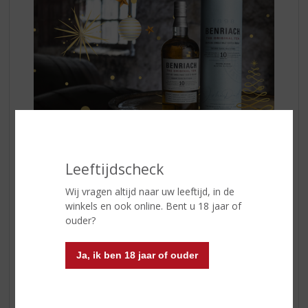
Benriach The Original Ten
is een rijkelijk gelaagde
Leeftijdscheck
whisky met tonen van boomgaard fruit, honing en
geroosterd eiken met een subtiel spoor van rook in de
Wij vragen altijd naar uw leeftijd, in de
afdronk. Deze expressie heeft 10 jaar op maar liefst 3
winkels en ook online. Bent u 18 jaar of
type vaten gerijpt: ex bourbon, ex sherryvaten en virgin
ouder?
oak vaten.
Ja, ik ben 18 jaar of ouder
Land van Herkomst:
Schotland
Regio:
Speyside
Inhoud:
70 CL
Alcoholpercentage:
43% vol