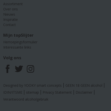
Assortiment
Over ons
Nieuws
Inspiratie
Contact
Mijn topSlijter
Herroepingsformulier
Interessante links
Volg ons
F
T
I
a
w
n
Designed by YOOKY smart concepts
GEEN 18 GEEN alcohol
c
i
s
IDIN/ITSME
sitemap
Privacy Statement
Disclaimer
Verantwoord alcoholgebruik
e
t
t