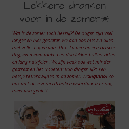
S
Lekkere dranken
DRANKEN
p
r
voor in de zomer☀️
VOOR
i
IN
n
g
Wat is de zomer toch heerlijk! De dagen zijn veel
DE
n
langer en hier genieten we dan ook met z’n allen
ZOMER
a
met volle teugen van. Thuiskomen na een drukke
a
dag, even eten maken en dan lekker buiten zitten
r
d
en lang natafelen. We zijn vaak ook wat minder
e
gestrest en het "moeten" van dingen lijkt een
n
beetje te verdwijnen in de zomer.
Tranquillo!
Zo
a
ook met deze zomerdranken waardoor u er nog
v
meer van geniet!
i
g
a
t
i
e