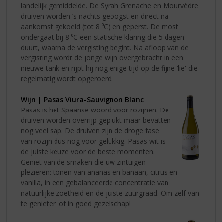
landelijk gemiddelde. De Syrah Grenache en Mourvèdre
druiven worden ’s nachts geoogst en direct na
aankomst gekoeld (tot 8 ⁰C) en geperst. De most
ondergaat bij 8 ⁰C een statische klaring die 5 dagen
duurt, waarna de vergisting begint. Na afloop van de
vergisting wordt de jonge wijn overgebracht in een
nieuwe tank en rijpt hij nog enige tijd op de fijne ‘lie' die
regelmatig wordt opgeroerd.
Wijn |
Pasas Viura-Sauvignon Blanc
Pasas is het Spaanse woord voor rozijnen. De
druiven worden overrijp geplukt maar bevatten
nog veel sap. De druiven zijn de droge fase
van rozijn dus nog voor gelukkig. Pasas wit is
de juiste keuze voor de beste momenten.
Geniet van de smaken die uw zintuigen
plezieren: tonen van ananas en banaan, citrus en
vanilla, in een gebalanceerde concentratie van
natuurlijke zoetheid en de juiste zuurgraad. Om zelf van
te genieten of in goed gezelschap!