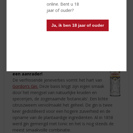
online. Bent u 18
jaar of ouder?
Ja, ik ben 18 jaar of ouder
Meer van de Gin’s? Dan zijn deze Gin’s zeker
een aanrader!
De verfrissende jeneverbes vormt het hart van
Gordon’s Gin.
Deze basis krijgt zijn eigen smaak
door het mengsel van natuurlijke kruiden en
specerijen, de zogenaamde ‘botanicals’. Een lichte
citruszweem vervolmaakt het geheel. De gin is twee
keer gedistilleerd voor een hogere zuiverheid en de
opname van de plantaardige ingrediënten. Al in 1858
werd gin gemengd met tonic en het is nog steeds de
meest smaakvolle combinatie.