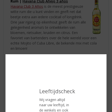
Rum |
Havana Club Añejo 3 años
Havana Club 3 Años
is de meest prestigieuze
witte rum die u kunt vinden en geeft net dat
beetje extra aan iedere cocktail of longdrink.
Drie jaar rijping op eikenhout geeft de rum alle
gelegenheid aroma’s te ontwikkelen van
bloemen, rietsuiker, kruiden en citrus. Een
favoriet van bartenders over de hele wereld voor een
echte Mojito of Cuba Libre, de bekende mix met cola
en limoen!
Rum |
Bacardi
Bacardi is toch wel één van de bekendste soorten rum
met natuurlijke fruitextracten. Verkrijgbaar in
verschillende smaken maar allemaal met de smaak
zomer! Probeer ze allemaal!
Leeftijdscheck
Wij vragen altijd
naar uw leeftijd, in
de winkels en ook