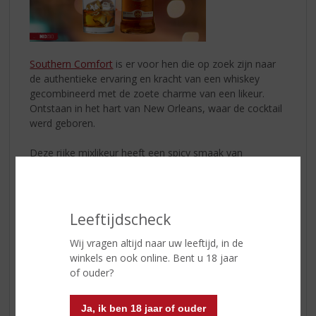
Southern Comfort
is er voor hen die op zoek zijn naar
de authentieke ervaring en kracht van een whiskey
gecombineerd met de zoete charme van een likeur.
Ontstaan in het hart van New Orleans, waar de cocktail
werd geboren.
Deze rijke mixlikeur heeft een spicy smaak van
sinaasappel en honing, uniek door de bijna 100
verschillende kruiden en andere ingrediënten; een
geheim recept dat al 140 jaar symbool staat voor
warmte, karakter en vakmanschap.
Leeftijdscheck
SOUTHERN COMFORT ORIGINAL
Wij vragen altijd naar uw leeftijd, in de
KLEUR : honing goud
winkels en ook online. Bent u 18 jaar
GEUR : whiskey, kruidige tonen, krachtige explosie van
of ouder?
rijp zoet fruit
SMAAK : rijke smaak, hints van kaneel, sinaasappel,
Ja, ik ben 18 jaar of ouder
perzik en vanille