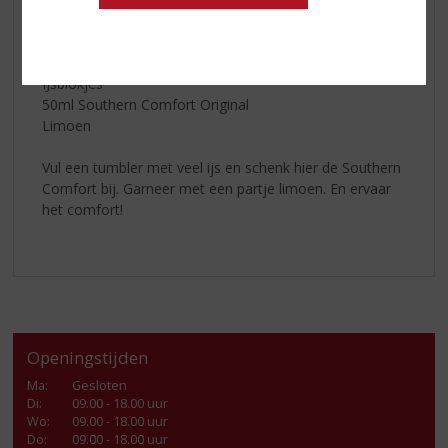
SOUTHERN COMFORT ON THE ROCKS
Tumbler
IJsblokjes
50ml Southern Comfort Original
Limoen
Vul een tumbler met veel ijs en schenk hier de Southern
Comfort bij. Garneer met een partje limoen. En ervaar
het comfort!
Openingstijden
Ma
:
Gesloten
Di
:
09.00 - 18.00 uur
Wo
:
09.00 - 18.00 uur
Do
:
09.00 - 18.00 uur