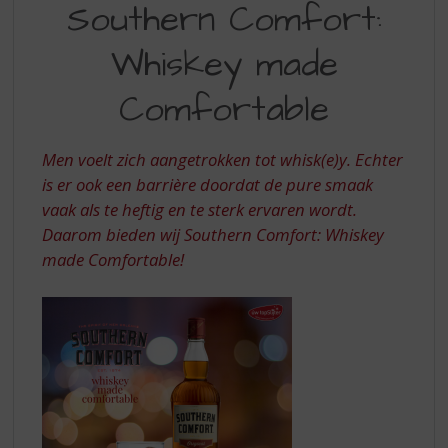
S
Southern Comfort:
COMFORT
p
r
Whiskey made
i
n
Comfortable
g
n
a
Men voelt zich aangetrokken tot whisk(e)y. Echter
a
is er ook een barrière doordat de pure smaak
r
vaak als te heftig en te sterk ervaren wordt.
d
Daarom bieden wij Southern Comfort: Whiskey
e
n
made Comfortable!
a
v
i
g
a
t
i
e