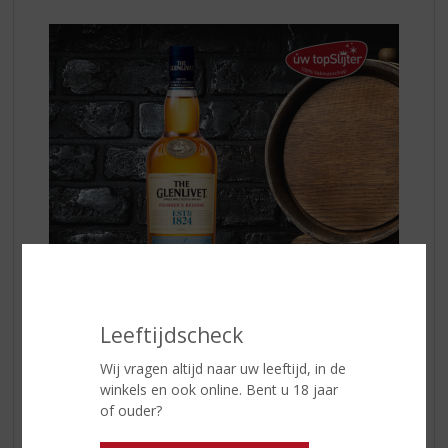
Leeftijdscheck
De traditionele eikenhouten vaten waarin de whisky is
Wij vragen altijd naar uw leeftijd, in de
gerijpt, geven elke expressie zijn eigen karakteristieke
winkels en ook online. Bent u 18 jaar
kenmerken. Om een moderne draai te geven aan de
of ouder?
smaak van de whisky combineert Master Distiller Alan
Winchester, een selectie van de gerijpte eiken vaten