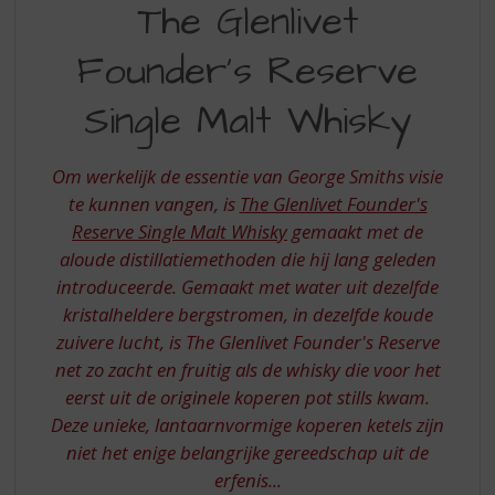
S
The Glenlivet
GLENLIVET
p
r
Founder's Reserve
FOUNDERS
i
RESERVE
n
Single Malt Whisky
g
n
a
Om werkelijk de essentie van George Smiths visie
a
te kunnen vangen, is
The Glenlivet Founder's
r
Reserve Single Malt Whisky
gemaakt met de
d
aloude distillatiemethoden die hij lang geleden
e
n
introduceerde. Gemaakt met water uit dezelfde
a
kristalheldere bergstromen, in dezelfde koude
v
zuivere lucht, is The Glenlivet Founder's Reserve
i
net zo zacht en fruitig als de whisky die voor het
g
eerst uit de originele koperen pot stills kwam.
a
t
Deze unieke, lantaarnvormige koperen ketels zijn
i
niet het enige belangrijke gereedschap uit de
e
erfenis...