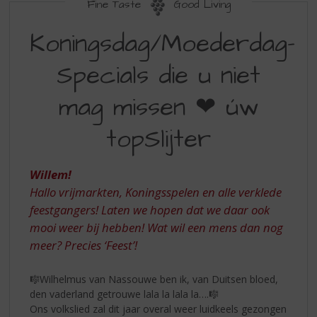
S
Fine Taste
Good Living
p
KONINGSDAG/MOEDERDAG-
r
Koningsdag/Moederdag-
SPECIALS
i
n
Specials die u niet
DIE
g
U
n
mag missen ❤ úw
a
NIET
a
topSlijter
MAG
r
d
MISSEN
e
Willem!
❤
n
Hallo vrijmarkten, Koningsspelen en alle verklede
a
ÚW
feestgangers! Laten we hopen dat we daar ook
v
TOPSLIJTER
i
mooi weer bij hebben! Wat wil een mens dan nog
g
meer? Precies ‘Feest’!
a
t
🎼Wilhelmus van Nassouwe ben ik, van Duitsen bloed,
i
den vaderland getrouwe lala la lala la….🎼
e
Ons volkslied zal dit jaar overal weer luidkeels gezongen