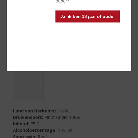
ouder?
Ja, ik ben 18 jaar of ouder
Land van Herkomst :
Italië
Druivensoort:
Pinot Grigio 100%
Inhoud:
75 CL
Alcoholpercentage:
12% vol
Soort wijn:
Rosé