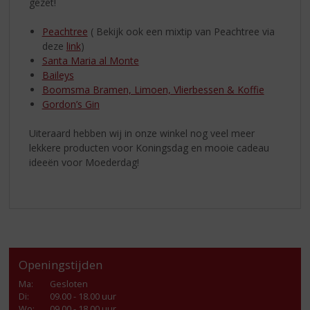
gezet!
Peachtree
( Bekijk ook een mixtip van Peachtree via
deze
link
)
Santa Maria al Monte
Baileys
Boomsma Bramen, Limoen, Vlierbessen & Koffie
Gordon’s Gin
Uiteraard hebben wij in onze winkel nog veel meer
lekkere producten voor Koningsdag en mooie cadeau
ideeën voor Moederdag!
Openingstijden
Ma
:
Gesloten
Di
:
09.00 - 18.00 uur
Wo
:
09.00 - 18.00 uur