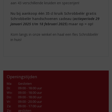
aan 43 verschillende kruiden en specerijen!
Nu bij aankoop één 35 cl kruik Schrobbelèr gratis
Schrobbelèr handschoenen cadeau (
actieperiode 29
januari 2025 t/m 18 februari 2025
) maar op = op!
Kom langs in onze winkel en haal een fles Schrobbelèr
in huis!
Openingstijden
Ma
:
Gesloten
Di
:
09.00 - 18.00 uur
Wo
:
09.00 - 18.00 uur
Do
:
09.00 - 18.00 uur
Vr
:
09.00 - 20.00 uur
Za
:
09.00 - 17.00 uur
Zo:
gesloten