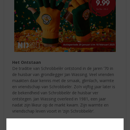
Het Ontstaan
De traditie van Schrobbelèr ontstond in de jaren ’70 in
de huisbar van grondlegger Jan Wassing. Veel vrienden
maakten daar kennis met de smaak, glimlach, warmte
en vriendschap van Schrobbelèr. Zo’n vijftig jaar later is
de bekendheid van Schrobbelèr de huisbar ver
ontstegen. Jan Wassing overleed in 1981, een jaar
nadat zijn likeur op de markt kwam. Zijn warmte en
vriendschap leven voort in ‘zijn Schrobbelèr’.
De naam Schrobbelèr
De ondernemende Jan Wassing ontleende de naam van