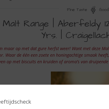
Fine Taste
Good 
ALT
Malt Range | Aberfeldy 12
ANGE
Yrs. | Craigellach
m maar op met dat gure herfst weer! Want met deze Malt
r. Waar de één een zoete en honingachtige smaak heeft,
ven op met biscuits en kruiden of aroma’s van druipend
eeftijdscheck