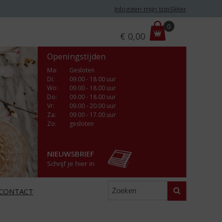
Inloggen mijn topSlijter
P
0
€
0,00
r
i
Openingstijden
j
s
Ma
:
Gesloten
Di
:
09.00 - 18.00 uur
:
Wo
:
09.00 - 18.00 uur
Do
:
09.00 - 18.00 uur
Vr
:
09.00 - 20.00 uur
Za
:
09.00 - 17.00 uur
Zo:
gesloten
NIEUWSBRIEF
Schrijf je hier in
Zoeken
CONTACT