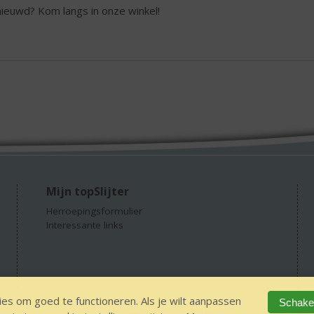
ieuwd? Kom langs in onze winkel!
Mijn topSlijter
Herroepingsformulier
Interessante links
es om goed te functioneren. Als je wilt aanpassen
Schakel