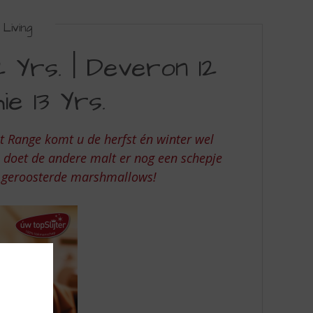
Living
 Yrs. | Deveron 12
ie 13 Yrs.
 Range komt u de herfst én winter wel
 doet de andere malt er nog een schepje
e geroosterde marshmallows!