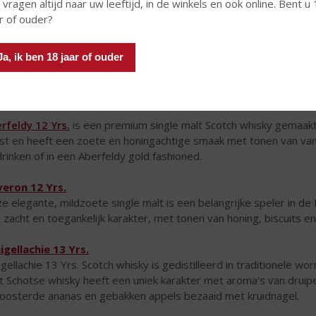
 vragen altijd naar uw leeftijd, in de winkels en ook online. Bent u
ar of ouder?
Ja, ik ben 18 jaar of ouder
rfeldy 12 Yrs.
is een premium single malt Scotch whisky gemaakt
st en heeft een zoete en honingachtige smaak met tonen van vanil
drinken of in een Aberfeldy gold fashioned.
eron 12 Yrs.
e elegante, mildzoete single malt is een belangrijke speler in de 
 zacht en toegankelijk karakter, met tonen van honing, biscuits en 
igellachie 13 Yrs.
igellachie 13 Yrs. Scotch whisky is gedistilleerd in traditionele 
t Schotse whisky heeft een uniek karakter met aroma's van drui
oosterde ananas en gebakken appels bezaaid met kruidnagel.