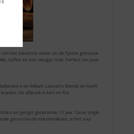
 18
 van het zuiverste water en de fijnste gemoute
le, toffee en een vleugje rook. Perfect om puur
Ballantine’s en William Lawson’s blends en heeft
kruiden. De afdronk is kort en fris.
wormtubs en gerijpt gedurende 13 jaar. Deze single
pende geroosterde marshmallows, in het vuur