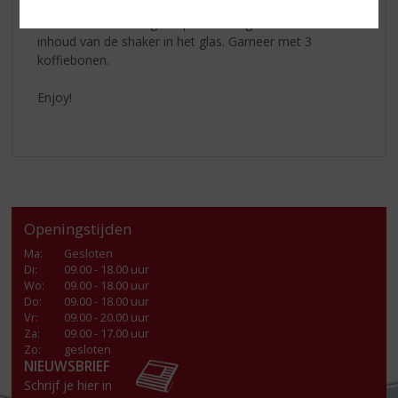
(40ml)
, Vodka (20ml) en espresso. Shake dit gedurende
10-12 seconde. Leeg het pre-chilled glas en zeef de
inhoud van de shaker in het glas. Garneer met 3
koffiebonen.
Enjoy!
Openingstijden
Ma
:
Gesloten
Di
:
09.00 - 18.00 uur
Wo
:
09.00 - 18.00 uur
Do
:
09.00 - 18.00 uur
Vr
:
09.00 - 20.00 uur
Za
:
09.00 - 17.00 uur
Zo:
gesloten
NIEUWSBRIEF
Schrijf je hier in