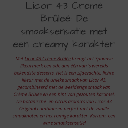
S
Licor 43 Cremè
43
p
r
Brûleé: De
CREME
i
BRULEE
n
smaaksensatie met
g
n
een creamy karakter
a
a
r
Met
Licor 43 Crème Brûlée
brengt het Spaanse
d
likeurmerk een ode aan één van ‘s werelds
e
bekendste desserts. Het is een zijdezachte, lichte
n
a
likeur met de unieke smaak van Licor 43,
v
gecombineerd met de weelderige smaak van
i
Crème Brûlée en een hint van gezouten karamel.
g
De botanische- en citrus aroma's van Licor 43
a
Original combineren perfect met de vanille
t
i
smaaknoten en het romige karakter. Kortom, een
e
ware smaaksensatie!