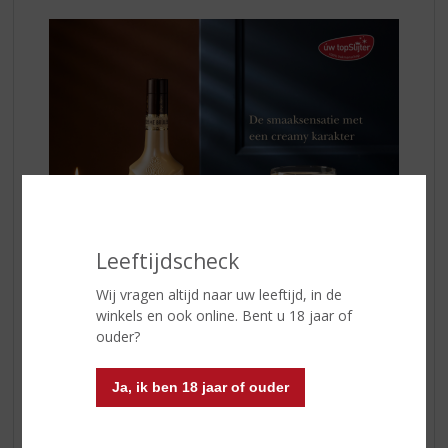
Leeftijdscheck
Wij vragen altijd naar uw leeftijd, in de
winkels en ook online. Bent u 18 jaar of
ouder?
De smaaksensatie met een creamy karakter
Geniet van
Licor 43 Crème Brûlée
puur of
Ja, ik ben 18 jaar of ouder
experimenteer ermee in verrassende cocktails. Probeer
bijvoorbeeld de Crème Brûlée Martini: Pre-chill een glas
met ijs. Vul een shaker met ijs,
Licor 43 Crème Brûlée