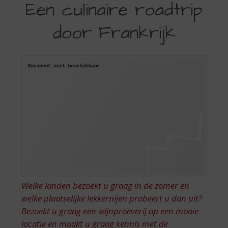
S
Een culinaire roadtrip
CULINAIRE
p
r
door Frankrijk
ROADTRIP
i
DOOR
n
g
FRANKRIJK
n
a
a
r
d
e
n
a
v
i
g
a
Welke landen bezoekt u graag in de zomer en
t
welke plaatselijke lekkernijen probeert u dan uit?
i
Bezoekt u graag een wijnproeverij op een mooie
e
locatie en maakt u graag kennis met de