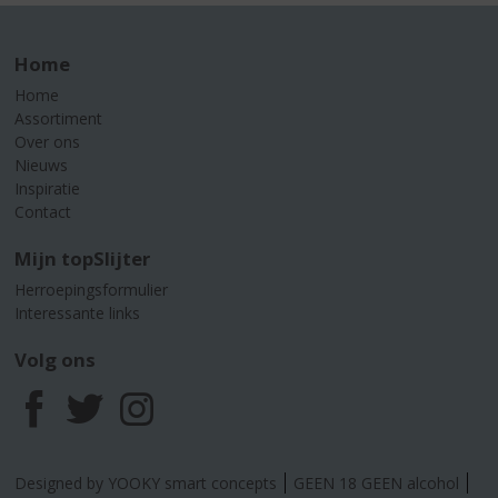
Home
Home
Assortiment
Over ons
Nieuws
Inspiratie
Contact
Mijn topSlijter
Herroepingsformulier
Interessante links
Volg ons
F
T
I
a
w
n
Designed by YOOKY smart concepts
GEEN 18 GEEN alcohol