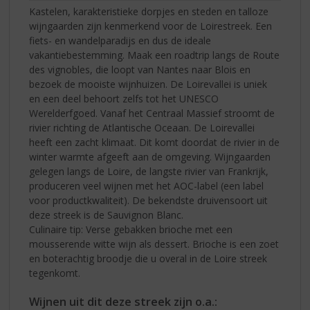
Kastelen, karakteristieke dorpjes en steden en talloze
wijngaarden zijn kenmerkend voor de Loirestreek. Een
fiets- en wandelparadijs en dus de ideale
vakantiebestemming. Maak een roadtrip langs de Route
des vignobles, die loopt van Nantes naar Blois en
bezoek de mooiste wijnhuizen. De Loirevallei is uniek
en een deel behoort zelfs tot het UNESCO
Werelderfgoed. Vanaf het Centraal Massief stroomt de
rivier richting de Atlantische Oceaan. De Loirevallei
heeft een zacht klimaat. Dit komt doordat de rivier in de
winter warmte afgeeft aan de omgeving. Wijngaarden
gelegen langs de Loire, de langste rivier van Frankrijk,
produceren veel wijnen met het AOC-label (een label
voor productkwaliteit). De bekendste druivensoort uit
deze streek is de Sauvignon Blanc.
Culinaire tip: Verse gebakken brioche met een
mousserende witte wijn als dessert. Brioche is een zoet
en boterachtig broodje die u overal in de Loire streek
tegenkomt.
Wijnen uit dit deze streek zijn o.a.: