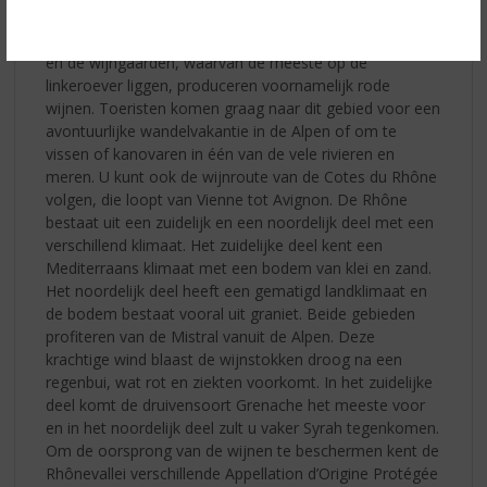
De oudste wijnstreek van Frankrijk is de Rhônevallei. De
oevers van de Rhône (rivier) zijn ongeveer 200 km lang
en de wijngaarden, waarvan de meeste op de
linkeroever liggen, produceren voornamelijk rode
wijnen. Toeristen komen graag naar dit gebied voor een
avontuurlijke wandelvakantie in de Alpen of om te
vissen of kanovaren in één van de vele rivieren en
meren. U kunt ook de wijnroute van de Cotes du Rhône
volgen, die loopt van Vienne tot Avignon. De Rhône
bestaat uit een zuidelijk en een noordelijk deel met een
verschillend klimaat. Het zuidelijke deel kent een
Mediterraans klimaat met een bodem van klei en zand.
Het noordelijk deel heeft een gematigd landklimaat en
de bodem bestaat vooral uit graniet. Beide gebieden
profiteren van de Mistral vanuit de Alpen. Deze
krachtige wind blaast de wijnstokken droog na een
regenbui, wat rot en ziekten voorkomt. In het zuidelijke
deel komt de druivensoort Grenache het meeste voor
en in het noordelijk deel zult u vaker Syrah tegenkomen.
Om de oorsprong van de wijnen te beschermen kent de
Rhônevallei verschillende Appellation d’Origine Protégée