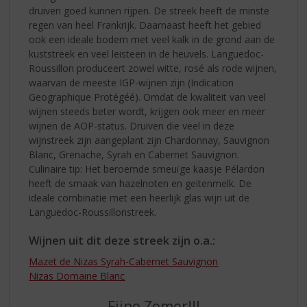
druiven goed kunnen rijpen. De streek heeft de minste
regen van heel Frankrijk. Daarnaast heeft het gebied
ook een ideale bodem met veel kalk in de grond aan de
kuststreek en veel leisteen in de heuvels. Languedoc-
Roussillon produceert zowel witte, rosé als rode wijnen,
waarvan de meeste IGP-wijnen zijn (Indication
Geographique Protégéé). Omdat de kwaliteit van veel
wijnen steeds beter wordt, krijgen ook meer en meer
wijnen de AOP-status. Druiven die veel in deze
wijnstreek zijn aangeplant zijn Chardonnay, Sauvignon
Blanc, Grenache, Syrah en Cabernet Sauvignon.
Culinaire tip: Het beroemde smeuïge kaasje Pélardon
heeft de smaak van hazelnoten en geitenmelk. De
ideale combinatie met een heerlijk glas wijn uit de
Languedoc-Roussillonstreek.
Wijnen uit dit deze streek zijn o.a.:
Mazet de Nizas Syrah-Cabernet Sauvignon
Nizas Domaine Blanc
Fijne Zomer!!!