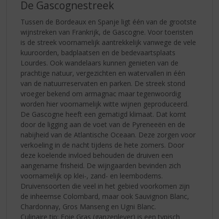
De Gascognestreek
Tussen de Bordeaux en Spanje ligt één van de grootste
wijnstreken van Frankrijk, de Gascogne. Voor toeristen
is de streek voornamelijk aantrekkelijk vanwege de vele
kuuroorden, badplaatsen en de bedevaartsplaats
Lourdes. Ook wandelaars kunnen genieten van de
prachtige natuur, vergezichten en watervallen in één
van de natuurreservaten en parken. De streek stond
vroeger bekend om armagnac maar tegenwoordig
worden hier voornamelijk witte wijnen geproduceerd.
De Gascogne heeft een gematigd klimaat. Dat komt
door de ligging aan de voet van de Pyreneeën en de
nabijheid van de Atlantische Oceaan. Deze zorgen voor
verkoeling in de nacht tijdens de hete zomers. Door
deze koelende invloed behouden de druiven een
aangename frisheid. De wijngaarden bevinden zich
voornamelijk op klei-, zand- en leembodems.
Druivensoorten die veel in het gebied voorkomen zijn
de inheemse Colombard, maar ook Sauvignon Blanc,
Chardonnay, Gros Manseng en Ugni Blanc.
Culinaire tip: Foie Gras (ganzenlever) is een typisch