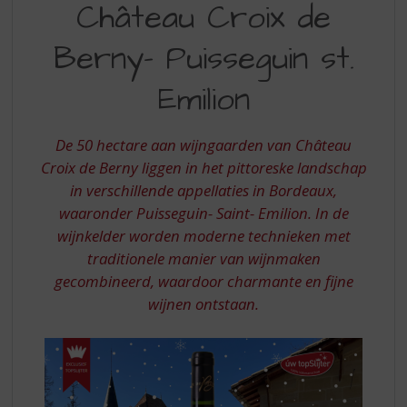
S
Château Croix de
CROIX
p
r
Berny- Puisseguin st.
DE
i
BERNY-
n
Emilion
g
PUISSEGUIN
n
ST.
a
De 50 hectare aan wijngaarden van Château
a
EMILION
Croix de Berny liggen in het pittoreske landschap
r
in verschillende appellaties in Bordeaux,
d
waaronder Puisseguin- Saint- Emilion. In de
e
n
wijnkelder worden moderne technieken met
a
traditionele manier van wijnmaken
v
gecombineerd, waardoor charmante en fijne
i
wijnen ontstaan.
g
a
t
i
e