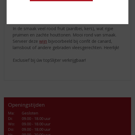
familiebedrijf. De Amerikaanse adelaar is nog altijd
terug te vinden in het wapen van de familie en op het
etiket.
In de smaak veel rood fruit (aardbei, kers), wat rijpe
pruimen en zachte houttonen. Mooi rond van smaak.
Serveer deze
wijn
bijvoorbeeld bij confit de canard,
lamsbout of andere gebraden vleesgerechten. Heerlijk!
Exclusief bij úw topSlijter verkrijgbaar!
Openingstijden
Ma
:
Gesloten
Di
:
09.00 - 18.00 uur
Wo
:
09.00 - 18.00 uur
Do
:
09.00 - 18.00 uur
Vr
:
09.00 - 20.00 uur