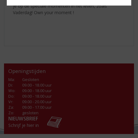
je op de speciale momenten in het leven, zoals
Vaderdag! Own your moment !
Openingstijden
Ma
:
Gesloten
Di
:
09.00 - 18.00 uur
Wo
:
09.00 - 18.00 uur
Do
:
09.00 - 18.00 uur
Vr
:
09.00 - 20.00 uur
Za
:
09.00 - 17.00 uur
Zo:
gesloten
NIEUWSBRIEF
Schrijf je hier in