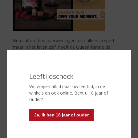
Berucht om hun overwinningen, niet alleen in sport
maar in het leven zelf, heeft de Queen-familie de
traditie van het drinken van een rum na een
overwinning, generatie op generatie doorgegeven. In
deze familie is rum de victory drink.
Leeftijdscheck
De rum, zoals de voorvaderen het dronken, is een
blend van vijf rums: Trinidad (5 jr), Panama (3 jr),
Wij vragen altijd naar uw leeftijd, in de
Guatamala (3 jr), Dominicaanse Republiek (3 jr),
winkels en ook online. Bent u 18 jaar of
Jamaica (ongerijpt) en wordt gerijpt in ex bourbon
ouder?
eikenhouten vaten en is voornamelijk op column wijze
gedistilleerd.
Ja, ik ben 18 jaar of ouder
Specerijen als vanille, kaneel, kruidnagel, kardemom,
citroengras, rood fruit en goji maken dit een heerlijk
zachte, zoete premium rum voor de liefhebber. Dit drink