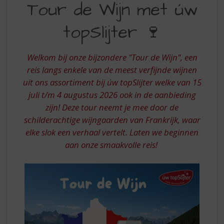
S
Tour de Wijn met úw
DE
p
r
topSlijter 🍷
WIJN
i
MET
n
g
Welkom bij onze bijzondere "Tour de Wijn", een
UW
n
reis langs enkele van de meest verfijnde wijnen
TOPSLIJTER
a
uit ons assortiment bij úw topSlijter welke van 15
a
juli t/m 4 augustus 2026 ook in de aanbieding
r
d
zijn! Deze tour neemt je mee door de
e
schilderachtige wijngaarden van Frankrijk, waar
n
elke slok een verhaal vertelt. Laten we beginnen
a
aan onze smaakvolle reis!
v
i
g
a
t
i
e