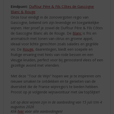
Eindpunt:
Duffour Père & Fils Côtes de Gascogne
Blanc & Rouge
Onze tour eindigt in de zonovergoten regio van
Gascogne, bekend om zijn levendige en toegankelijke
wijnen. Hier proef je zowel de Duffour Père & Fils Côtes
de Gascogne Blanc als de Rouge. De
Blanc
is fris en
aromatisch met tonen van citrus en groene appel,
ideaal voor lichte gerechten zoals salades en gegrilde
vis. De
Rouge
, daarentegen, biedt een soepele en
fruitige ervaring met hints van rode bessen en een
vleugje kruiden, perfect voor bij geroosterd vlees of een
gezellige avond met vrienden.
Met deze "Tour de Wijn" hopen we je te inspireren om
nieuwe smaken te ontdekken en te genieten van de
diversiteit die de Franse wijnregio's te bieden hebben.
Proost op je volgende wijnavontuur met úw topSlijter!
Let op deze wijnen zijn in de aanbieding van 15 juli t/m 4
augustus 2026
Klik
hier
voor alle aanbiedingen!