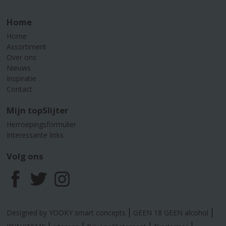
Home
Home
Assortiment
Over ons
Nieuws
Inspiratie
Contact
Mijn topSlijter
Herroepingsformulier
Interessante links
Volg ons
F
T
I
a
w
n
Designed by YOOKY smart concepts
GEEN 18 GEEN alcohol