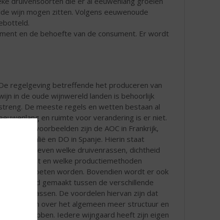
ieke druivensoorten die er al eeuwenlang groeien
aalde wijn mogen zitten. Volgens eeuwenoude
ebotteld.
dement en de behoefte van de consument. Er wordt
De regelgeving betreffende het produceren van
wijn in de oude wijnwereld landen is behoorlijk
streng. De meeste regels en wetten bestaan al
eeuwenlang en ruimte voor verandering is er niet.
Een aantal voorbeelden zijn de AOC in Frankrijk,
DOCG in Italië en DO in Spanje. Hierin staat
voorgeschreven welke druivenrassen, dichtheid
van aanplant en welke productiemethoden
gebruikt moeten worden. Bovendien wordt er ook
onderscheid gemaakt tussen de verschillende
kwaliteitsklassen. De voordelen hiervan zijn dat
deze wijnen over het algemeen meer structuur en
nuances hebben. Iedere wijngaard heeft zijn eigen