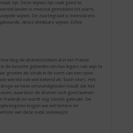
aak zijn. Deze wijnen zijn vaak goed te
nwereld landen is meestal gemiddeld tot warm,
 soepele wijnen. De zuurtegraad is meestal iets
iceerde, direct drinkbare wijnen. Echte
hoe lang de druivenstokken al in het Franse
 in de bezette gebieden om hun legers van wijn te
aar groeien als struik in de vorm van een open
uwe wereld ook wel bekend als ‘bush vine’). Het
de droge en hete omstandigheden houdt dat het
ruiven, waardoor de druiven toch goed kunnen
van Frankrijk en wordt nog steeds gebruikt. De
 opbrengsten krijgen we wel betere en
rbetoon aan deze oude snoeiwijze.