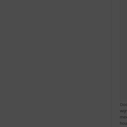
Doo
wij
mee
hou