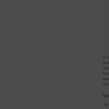
In 
Bui
art
bui
aan
wij
Ve
De 