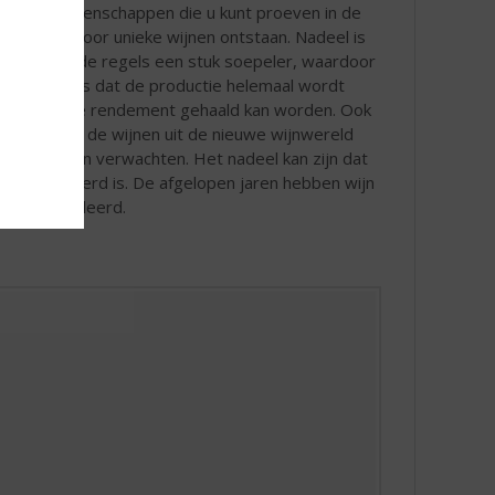
karaktereigenschappen die u kunt proeven in de
wijn, waardoor unieke wijnen ontstaan. Nadeel is
landen zijn de regels een stuk soepeler, waardoor
el hiervan is dat de productie helemaal wordt
at en hoogste rendement gehaald kan worden. Ook
etiket van de wijnen uit de nieuwe wijnwereld
wat hij kan verwachten. Het nadeel kan zijn dat
terk verbeterd is. De afgelopen jaren hebben wijn
n elkaar geleerd.