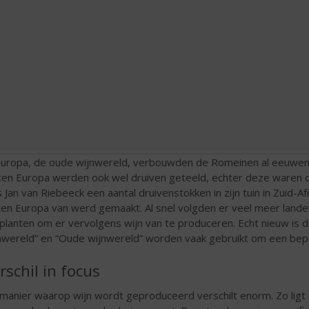
Europa, de oude wijnwereld, verbouwden de Romeinen al eeuwen v
ten Europa werden ook wel druiven geteeld, echter deze waren 
s Jan van Riebeeck een aantal druivenstokken in zijn tuin in Zuid-Af
ten Europa van werd gemaakt. Al snel volgden er veel meer lande
planten om er vervolgens wijn van te produceren. Echt nieuw is 
nwereld” en “Oude wijnwereld” worden vaak gebruikt om een bepaa
rschil in focus
manier waarop wijn wordt geproduceerd verschilt enorm. Zo ligt i