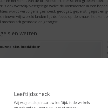
tuur en herkomst van de druivensoort. Per streek groeien specif
er is ook wettelijk vastgelegd welke druivensoorten in een bep
dities wordt vervolgens gesnoeid, geoogst, geperst, gegist en g
de nieuwe wijnwereld landen ligt de focus op de smaak, het ren
l mechanisch gesnoeid en geoogst.
gels en wetten
Leeftijdscheck
Wij vragen altijd naar uw leeftijd, in de winkels
en ook online. Bent u 18 jaar of ouder?