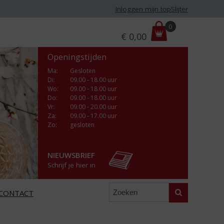
Inloggen mijn topSlijter
P
0
€
0,00
r
i
Openingstijden
j
s
Ma
:
Gesloten
Di
:
09.00 - 18.00 uur
:
Wo
:
09.00 - 18.00 uur
Do
:
09.00 - 18.00 uur
Vr
:
09.00 - 20.00 uur
Za
:
09.00 - 17.00 uur
Zo:
gesloten
NIEUWSBRIEF
Schrijf je hier in
Zoeken
CONTACT