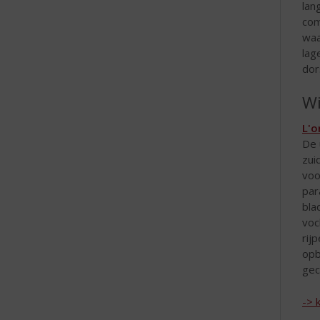
lan
com
waa
lag
dor
Wi
L'o
De 
zui
voo
par
bla
voc
rij
opb
gec
-> 