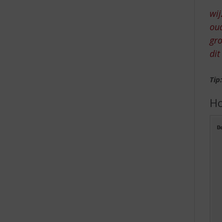
e
wij
oud
gro
dit
Tip
Ho