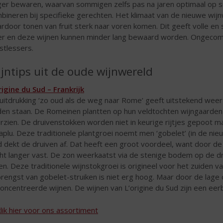
ger bewaren, waarvan sommigen zelfs pas na jaren optimaal op sm
bineren bij specifieke gerechten. Het klimaat van de nieuwe wij
rdoor tonen van fruit sterk naar voren komen. Dit geeft volle en
er en deze wijnen kunnen minder lang bewaard worden. Ongecompl
stlessers.
jntips uit de oude wijnwereld
rigine du Sud – Frankrijk
uitdrukking ‘zo oud als de weg naar Rome’ geeft uitstekend weer 
den staan. De Romeinen plantten op hun veldtochten wijngaarden
rzien. De druivenstokken worden niet in keurige rijtjes gepoot m
aplu. Deze traditionele plantgroei noemt men ‘gobelet’ (in de nie
d dekt de druiven af. Dat heeft een groot voordeel, want door 
ht langer vast. De zon weerkaatst via de stenige bodem op de d
pen. Deze traditionele wijnstokgroei is origineel voor het zuiden 
rengst van gobelet-struiken is niet erg hoog. Maar door de lage
oncentreerde wijnen. De wijnen van L’origine du Sud zijn een ee
klik hier voor ons assortiment