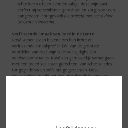
lichte lunch of een avondmaaltijd, deze wijn past
perfect bij verschillende gerechten en zorgt voor een
aangenaam lentegevoel!
Beoordeeld met een 8 door
De Grote Hamersma.
Verfrissende Smaak van Rosé in de Lente
Rosé wijnen staan bekend om hun lichte en
verfrissende smaakprofiel. Eén van de grootste
voordelen van rosé wijn is de veelzijdigheid in
voedselcombinaties. Rosé kan gemakkelijk samengaan
met een breed scala aan gerechten, van lichte salades
tot gegrilde vis en zelfs pittige gerechten. Deze
veelzijdigheid maakt het een uitstekende keuze voor
lentefeestjes en picknicks.