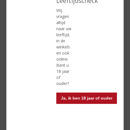
Leeftijdscheck
Wij
vragen
altijd
naar uw
leeftijd,
in de
winkels
en ook
Enkele rosé wijnen van úw topSlijter die populair zijn
online.
tijdens de lente:
Bent u
18 jaar
Caves d'Albret Grenache Rosé
:
De Rosé van Les
of
Grandes Caves d’Albret is gemaakt van 100%
ouder?
Grenache druiven. De Grenache Rosé is een heerlijke
frisse, ongecompliceerde wijn. Moderne vinificatie
Ja, ik ben 18 jaar of ouder
met de nadruk op een fruitige, soepele smaak. Jong
en koel geserveerd smaakt deze smakelijke drink- en
maaltijdrosé het lekkerst. En een exclusiviteit van úw
topSlijter!
Aumérade Style Côtes de Provence Rosé
: Licht,