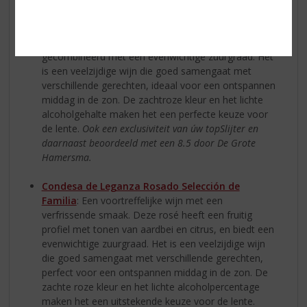
verfijnd en zalmkleurige wijn. Een heerlijke wijn met
een verfrissende smaak. Deze rosé heeft een fruitig
profiel met tonen van aardbei en citrus,
gecombineerd met een evenwichtige zuurgraad. Het
is een veelzijdige wijn die goed samengaat met
verschillende gerechten, ideaal voor een ontspannen
middag in de zon. De zachtroze kleur en het lichte
alcoholgehalte maken het een perfecte keuze voor
de lente.
Ook een exclusiviteit van úw topSlijter en
daarnaast beoordeeld met een 8.5 door De Grote
Hamersma.
Condesa de Leganza Rosado Selección de
Familia
: Een voortreffelijke wijn met een
verfrissende smaak. Deze rosé heeft een fruitig
profiel met tonen van aardbei en citrus, en biedt een
evenwichtige zuurgraad. Het is een veelzijdige wijn
die goed samengaat met verschillende gerechten,
perfect voor een ontspannen middag in de zon. De
zachte roze kleur en het lichte alcoholpercentage
maken het een uitstekende keuze voor de lente.