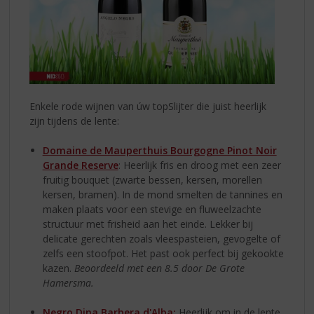
Enkele rode wijnen van úw topSlijter die juist heerlijk
zijn tijdens de lente:
Domaine de Mauperthuis Bourgogne Pinot Noir
Grande Reserve
: Heerlijk fris en droog met een zeer
fruitig bouquet (zwarte bessen, kersen, morellen
kersen, bramen). In de mond smelten de tannines en
maken plaats voor een stevige en fluweelzachte
structuur met frisheid aan het einde. Lekker bij
delicate gerechten zoals vleespasteien, gevogelte of
zelfs een stoofpot. Het past ook perfect bij gekookte
kazen.
Beoordeeld met een 8.5 door De Grote
Hamersma.
Negro Dina Barbera d'Alba:
Heerlijk om in de lente