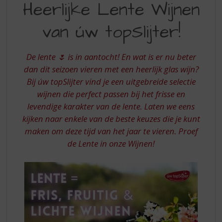
S
Heerlijke Lente Wijnen
LENTE
p
r
van úw topSlijter!
WIJNEN
i
VAN
n
g
De lente 🌷 is in aantocht! En wat is er nu beter
UW
n
dan dit seizoen vieren met een heerlijk glas wijn?
TOPSLIJTER
a
Bij úw topSlijter vind je een uitgebreide selectie
a
wijnen die perfect passen bij het frisse en
r
d
levendige karakter van de lente. Laten we eens
e
kijken naar enkele van de beste keuzes die je kunt
n
maken om deze tijd van het jaar te vieren. Proef
a
de Lente in onze Wijnen!
v
i
g
a
t
i
e