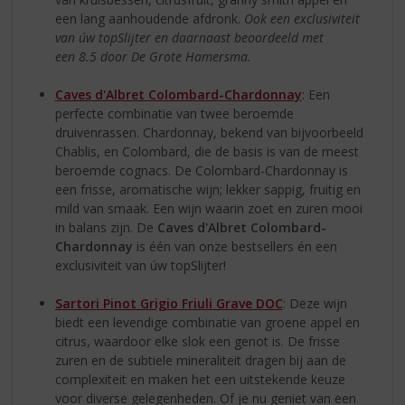
een lang aanhoudende afdronk.
Ook een exclusiviteit
van úw topSlijter en daarnaast beoordeeld met
een
8.5 door De Grote Hamersma.
Caves d'Albret Colombard-Chardonnay
: Een
perfecte combinatie van twee beroemde
druivenrassen. Chardonnay, bekend van bijvoorbeeld
Chablis, en Colombard, die de basis is van de meest
beroemde cognacs. De Colombard-Chardonnay is
een frisse, aromatische wijn; lekker sappig, fruitig en
mild van smaak. Een wijn waarin zoet en zuren mooi
in balans zijn. De
Caves d'Albret Colombard-
Chardonnay
is één van onze bestsellers én een
exclusiviteit van úw topSlijter!
Sartori Pinot Grigio Friuli Grave DOC
: Deze wijn
biedt een levendige combinatie van groene appel en
citrus, waardoor elke slok een genot is. De frisse
zuren en de subtiele mineraliteit dragen bij aan de
complexiteit en maken het een uitstekende keuze
voor diverse gelegenheden. Of je nu geniet van een