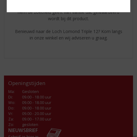
in Amerikaans eikenhout en refill bourbon vaten die
hem de zoetheid geeft van vanille dat gewaardeerd
wordt bij dit product.
Benieuwd naar de Loch Lomond Triple 12? Kom langs
in onze winkel en wij adviseren u graag.
Openingstijden
Ma
:
Gesloten
Di
:
09.00 - 18.00 uur
Wo
:
09.00 - 18.00 uur
Do
:
09.00 - 18.00 uur
Vr
:
09.00 - 20.00 uur
Za
:
09.00 - 17.00 uur
Zo:
gesloten
NIEUWSBRIEF
Schrijf je hier in