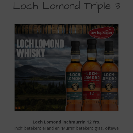
S
Loch Lomond Triple 3
LOMOND
p
r
TRIPLE
i
12
n
g
n
a
a
r
d
e
n
a
v
i
g
a
t
i
Loch Lomond Inchmurrin 12 Yrs.
e
'Inch' betekent eiland en 'Murrin' betekent gras, oftewel