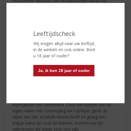
innovatieve diensten. Van ambachtelijke kazen tot
heerlijke delicatessen, er is voor elk wat wils. Daarnaast
biedt de vakbeurs ook volop mogelijkheden om te
netwerken en inspiratie op te doen.
Met zijn continue groei trekt de Vakbeurs
Leeftijdscheck
Foodspecialiteiten jaarlijks duizenden bezoekers aan.
Het is dé plek waar ondernemers elkaar ontmoeten,
Wij vragen altijd naar uw leeftijd,
nieuwe trends ontdekken en hun assortiment naar een
in de winkels en ook online. Bent
hoger niveau tillen.
u 18 jaar of ouder?
Ook wij zullen hierbij aanwezig zijn!
Ja, ik ben 18 jaar of ouder
Voor wie ons nog niet kent, leggen wij graag in het kort
uit wie wij zijn.
úw topSlijter bestaat uit een samenwerkingsverband
van zelfstandige slijters en is daarmee de derde
slijterijketen van Nederland. Door het voeren van de
eigen naam met toevoeging úw topSlijter geeft de
slijter aan dat zij lokale kennis heeft en graag een
stapje extra zet voor de klanten. Kortom wij zijn
vakmensen die staan voor ons vak.