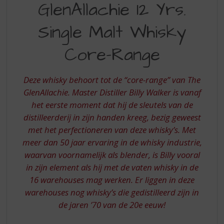
S
GlenAllachie 12 Yrs.
12
p
r
Single Malt Whisky
YRS.
i
SINGLE
n
Core-Range
g
MALT
n
WHISKY
a
Deze whisky behoort tot de “core-range” van The
a
-
GlenAllachie. Master Distiller Billy Walker is vanaf
r
het eerste moment dat hij de sleutels van de
CORE
d
distilleerderij in zijn handen kreeg, bezig geweest
e
RANGE
n
met het perfectioneren van deze whisky’s. Met
a
meer dan 50 jaar ervaring in de whisky industrie,
v
waarvan voornamelijk als blender, is Billy vooral
i
in zijn element als hij met de vaten whisky in de
g
16 warehouses mag werken. Er liggen in deze
a
t
warehouses nog whisky’s die gedistilleerd zijn in
i
de jaren ’70 van de 20e eeuw!
e