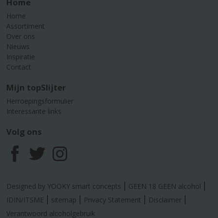
Home
Home
Assortiment
Over ons
Nieuws
Inspiratie
Contact
Mijn topSlijter
Herroepingsformulier
Interessante links
Volg ons
F
T
I
a
w
n
Designed by YOOKY smart concepts
GEEN 18 GEEN alcohol
c
i
s
IDIN/ITSME
sitemap
Privacy Statement
Disclaimer
Verantwoord alcoholgebruik