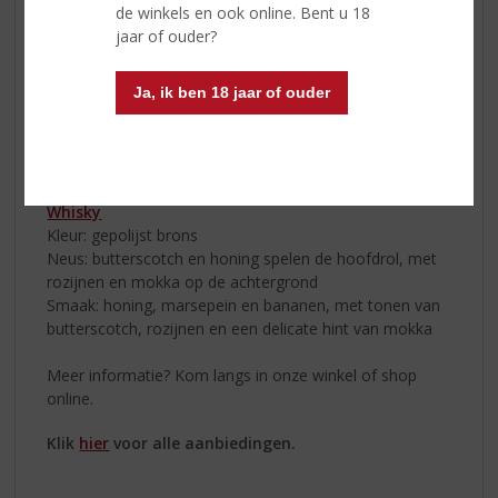
riviertje dat van deze beroemde Schotse berg
de winkels en ook online. Bent u 18
afstroomt voorziet de distilleerderij van het benodigde
jaar of ouder?
water. De distilleerderij is ontworpen door S. Lothian
Barclay en de beroemde architect William Delme-Evans.
Ja, ik ben 18 jaar of ouder
Het hele distilleerderij-complex werd in 1967 gebouwd
en heeft meerdere grote warehouses, naast de
moderne distilleerderij waarin vier distilleerketels staan.
Proefnotities
GlenAllachie 12 Yrs. Single Malt
Whisky
Kleur: gepolijst brons
Neus: butterscotch en honing spelen de hoofdrol, met
rozijnen en mokka op de achtergrond
Smaak: honing, marsepein en bananen, met tonen van
butterscotch, rozijnen en een delicate hint van mokka
Meer informatie? Kom langs in onze winkel of shop
online.
Klik
hier
voor alle aanbiedingen.