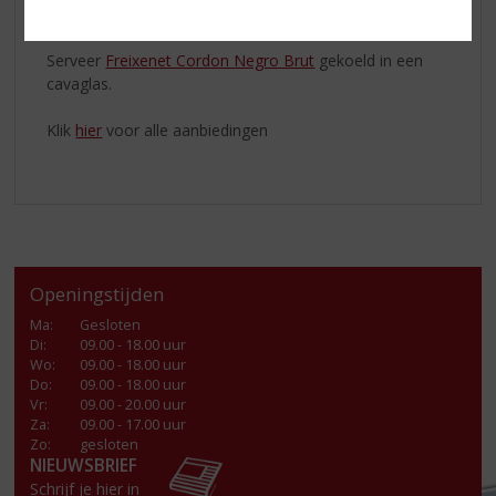
Mediterraans fruit.
Serveer
Freixenet Cordon Negro Brut
gekoeld in een
cavaglas.
Klik
hier
voor alle aanbiedingen
Openingstijden
Ma
:
Gesloten
Di
:
09.00 - 18.00 uur
Wo
:
09.00 - 18.00 uur
Do
:
09.00 - 18.00 uur
Vr
:
09.00 - 20.00 uur
Za
:
09.00 - 17.00 uur
Zo:
gesloten
NIEUWSBRIEF
Schrijf je hier in