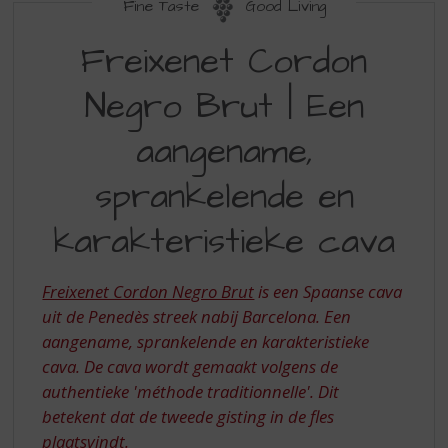
S
Fine Taste
Good Living
p
FREIXENET
r
Freixenet Cordon
CORDON
i
n
Negro Brut | Een
NEGRO
g
BRUT
n
aangename,
a
|
a
sprankelende en
EEN
r
d
AANGENAME,
karakteristieke cava
e
SPRANKELENDE
n
a
EN
Freixenet Cordon Negro Brut
is een Spaanse cava
v
KARAKTERISTIEKE
uit de Penedès streek nabij Barcelona. Een
i
g
aangename, sprankelende en karakteristieke
CAVA
a
cava. De cava wordt gemaakt volgens de
t
authentieke 'méthode traditionnelle'. Dit
i
betekent dat de tweede gisting in de fles
e
plaatsvindt.